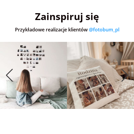
5,0
(36)
5,0
(152)
5,0
Zainspiruj się
Przykładowe realizacje klientów
@fotobum_pl