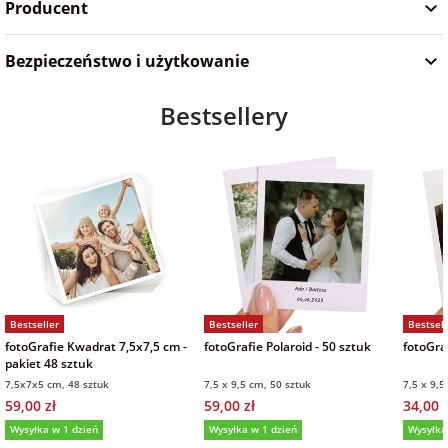
Producent
na Wielkanoc
Bezpieczeństwo i użytkowanie
na wieczór
Bestsellery
panieński
na wieczór
kawalerski
Bestseller
Bestseller
Bestsell
fotoGrafie Kwadrat 7,5x7,5 cm -
fotoGrafie Polaroid - 50 sztuk
fotoGraf
pakiet 48 sztuk
7,5x7x5 cm, 48 sztuk
7,5 x 9,5 cm, 50 sztuk
7,5 x 9,5
59,00 zł
59,00 zł
34,00 z
Wysyłka w 1 dzień
Wysyłka w 1 dzień
Wysyłka