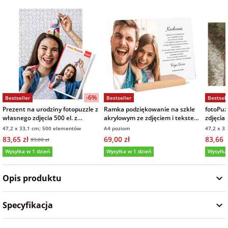
Fotoksiążki
na Dzień
dla przyjaciółki
Chłopaka
Dodatki i
opakowania
dla przyjaciela
na Dzień Kobiet
-6%
Bestseller
Bestseller
Bestsell
na walentynki
Prezent na urodziny fotopuzzle z
Ramka podziękowanie na szkle
fotoPuz
własnego zdjęcia 500 el. z
akrylowym ze zdjęciem i tekstem
zdjęcia
pudełkiem
21x30 cm
47,2 x 33,1 cm; 500 elementów
A4 poziom
47,2 x 3
na mikołajki
83,65 zł
69,00 zł
83,66 z
89,00 zł
Wysyłka w 1 dzień
Wysyłka w 1 dzień
Wysyłka
na prezent
5,0
(6)
5,0
(25)
5,0
świąteczny
Opis produktu
na Dzień Babci i
Specyfikacja
Dziadka