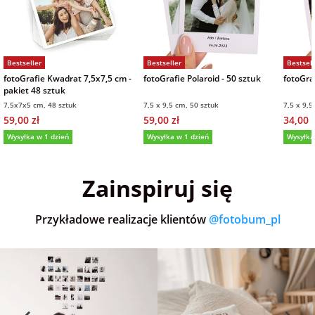
Bestseller
Bestseller
Bestsell
fotoGrafie Kwadrat 7,5x7,5 cm -
fotoGrafie Polaroid - 50 sztuk
fotoGraf
pakiet 48 sztuk
7,5x7x5 cm, 48 sztuk
7,5 x 9,5 cm, 50 sztuk
7,5 x 9,5
59,00 zł
59,00 zł
34,00 z
Wysyłka w 1 dzień
Wysyłka w 1 dzień
Wysyłka
5,0
(36)
5,0
(151)
5,0
Zainspiruj się
Przykładowe realizacje klientów
@fotobum_pl