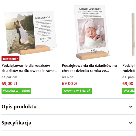
Fotoksiążki
na Dzień
dla przyjaciółki
Chłopaka
Dodatki i
opakowania
dla przyjaciela
na Dzień Kobiet
Bestseller
na walentynki
Podziękowanie dla rodziców
Podziękowania dla dziadków na
Podzięk
dziadków na ślub wesele ramka
chrzest dziecka ramka ze
rodzicó
zdjęcie na szkle akrylowym
zdjęciem na szkle 21x30 cm
zdjęcie
A4 poziom
A4 pion
A4, pozi
na mikołajki
21x30 cm
69,00 zł
69,00 zł
69,00 z
Wysyłka w 1 dzień
Wysyłka w 1 dzień
Wysyłka
na prezent
5,0
(9)
5,0
(2)
5,0
świąteczny
Opis produktu
na Dzień Babci i
Specyfikacja
Dziadka