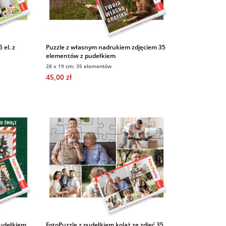
 el. z
Puzzle z własnym nadrukiem zdjęciem 35
elementów z pudełkiem
28 x 19 cm; 35 elementów
45,00 zł
 pudełkiem
FotoPuzzle z pudełkiem kolaż ze zdjęć 35