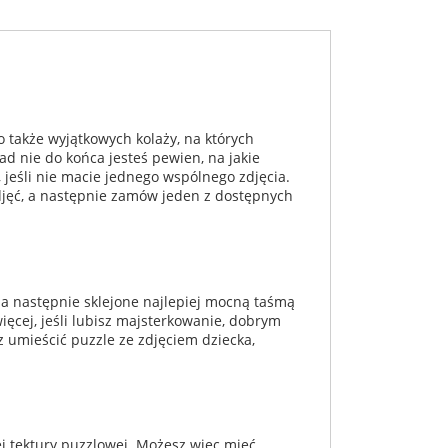
 także wyjątkowych kolaży, na których
ład nie do końca jesteś pewien, na jakie
 jeśli nie macie jednego wspólnego zdjęcia.
djęć, a następnie zamów jeden z dostępnych
 a następnie sklejone najlepiej mocną taśmą
ęcej, jeśli lubisz majsterkowanie, dobrym
 umieścić puzzle ze zdjęciem dziecka,
j tektury puzzlowej. Możesz więc mieć