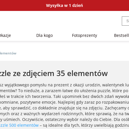
Wysyłka w 1 dzień
Okazje
Dla kogo
Fotoprezenty
Bestsel
 elementów
zle ze zdjęciem 35 elementów
sz wyjątkowego pomysłu na prezent z okazji urodzin, walentynek lu
ementów? To nieduże, a zarazem łatwe do ułożenia puzzle, które po 
łeś w trakcie ich tworzenia. Taki upominek bez dwóch zdań wywoła 
pomniane, pozytywne emocje. Najlepiej gdy zaraz po rozpakowaniu 
e, aby sprawdzić, co dokładnie znajduje się na zdjęciu. Zachęcamy 
nych oraz z ważnych wydarzeń rodzinnych, które sprawią, że na 
ry uśmiech. Oczywiście, ostateczny wybór należy do Ciebie. Dla os
uzzle 500 elementów
– są idealne dla tych, którzy uwielbiają godzi