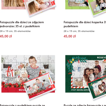
Fotopuzzle dla dzieci ze zdjęciem
Fotopuzzle dla dzieci koparka 35
jednorożec 35 el. z pudełkiem
pudełkiem
28 x 19 cm; 35 elementów
28 x 19 cm; 35 elementów
45,00 zł
45,00 zł
Fotopuzzle z pudełkiem puzzle ze
Puzzle ze zdjęcia fotopuzzle z