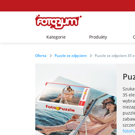
Kategorie
Produkty
Oferta
Puzzle ze zdjęciem
Puzzle ze zdjęciem 35
Puz
Szuka
35 el
wybra
nieza
puzzl
zabaw
szcze
fotoP