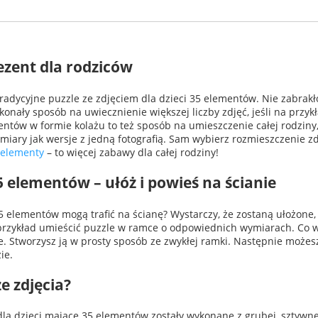
ezent dla rodziców
adycyjne puzzle ze zdjęciem dla dzieci 35 elementów. Nie zabrakło
skonały sposób na uwiecznienie większej liczby zdjęć, jeśli na przyk
entów w formie kolażu to też sposób na umieszczenie całej rodziny,
miary jak wersje z jedną fotografią. Sam wybierz rozmieszczenie z
 elementy
– to więcej zabawy dla całej rodziny!
 elementów – ułóż i powieś na ścianie
 elementów mogą trafić na ścianę? Wystarczy, że zostaną ułożone,
a przykład umieścić puzzle w ramce o odpowiednich wymiarach. Co wi
 Stworzysz ją w prosty sposób ze zwykłej ramki. Następnie możesz
ie.
e zdjęcia?
dla dzieci mające 35 elementów zostały wykonane z grubej, sztywne