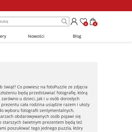
0
0
lery
Nowości
Blog
b świąt? Co powiesz na fotoPuzzle ze zdjęcia
złożeniu będą przedstawiać fotografię, którą
zarówno u dzieci, jak i u osób dorosłych
prezentu cała rodzina usiądzie razem i ułoży
do wyboru fotografii sentymentalnych,
twarzach obdarowywanych osób pojawi się
ób starszych świetnym prezentem będą też
nami poszukiwać tego jednego puzzla, który