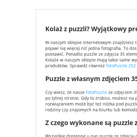
Kolaż z puzzli? Wyjątkowy pr
W naszym sklepie internetowym znajdziesz tr
pojawi się więcej niż jedna fotografia. To do
postawić. Ponadto puzzle ze zdjęcia 35 elem
Kolaże w naszym sklepie mają takie same wy
produktów. Sprawdź również
fotoPuzzle 252
Puzzle z własnym zdjęciem 35
Czy wiesz, że nasze
fotoPuzzle
ze zdjęciem 35
po tylnej stronie. Gdy to zrobisz, możesz n
rozwiązaniem może być też nóżka pod puzzle.
rodziny czy znajomych na biurku lub komodz
Z czego wykonane są puzzle z
Wszystkie dostępne u nas puzzle ze zdjęcia 