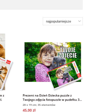
e z
Prezent na Dzień Dziecka puzzle z
l.
Twojego zdjęcia fotopuzzle w pudełku 35
el.
28 x 19 cm; 35 elementów
45,00 zł