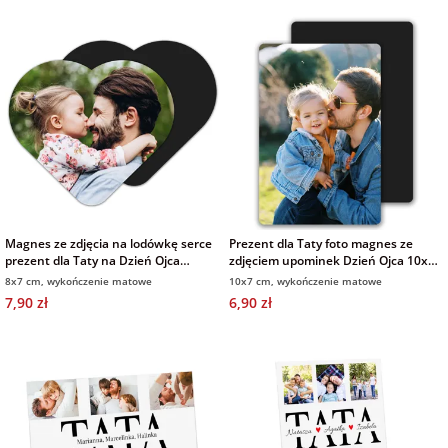
Fotoksiążki
na Dzień
dla przyjaciółki
Chłopaka
Dodatki i
opakowania
dla przyjaciela
na Dzień Kobiet
na walentynki
Magnes ze zdjęcia na lodówkę serce
Prezent dla Taty foto magnes ze
na mikołajki
prezent dla Taty na Dzień Ojca
zdjęciem upominek Dzień Ojca 10x7
wykończenie matowe
cm wykończenie matowe
8x7 cm, wykończenie matowe
10x7 cm, wykończenie matowe
7,90 zł
6,90 zł
na prezent
świąteczny
na Dzień Babci i
Dziadka