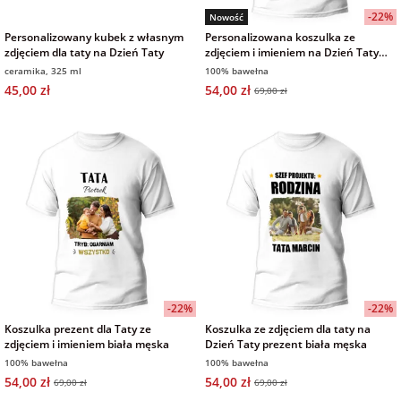
-22%
Nowość
Personalizowany kubek z własnym
Personalizowana koszulka ze
zdjęciem dla taty na Dzień Taty
zdjęciem i imieniem na Dzień Taty
biała męska
ceramika, 325 ml
100% bawełna
45,00 zł
54,00 zł
69,00 zł
-22%
-22%
Koszulka prezent dla Taty ze
Koszulka ze zdjęciem dla taty na
zdjęciem i imieniem biała męska
Dzień Taty prezent biała męska
100% bawełna
100% bawełna
54,00 zł
54,00 zł
69,00 zł
69,00 zł