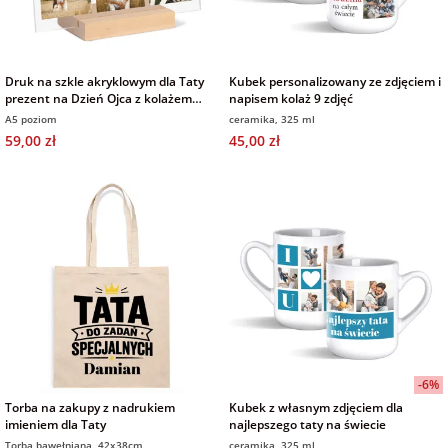
Druk na szkle akryklowym dla Taty
Kubek personalizowany ze zdjęciem i
prezent na Dzień Ojca z kolażem
napisem kolaż 9 zdjęć
zdjęć
A5 poziom
ceramika, 325 ml
59,00 zł
45,00 zł
-6%
Torba na zakupy z nadrukiem
Kubek z własnym zdjęciem dla
imieniem dla Taty
najlepszego taty na świecie
Torba bawełniana, 42x38cm
ceramika, 325 ml