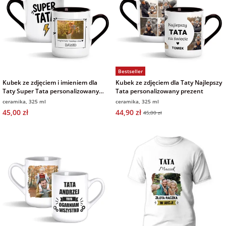
Bestseller
Kubek ze zdjęciem i imieniem dla
Kubek ze zdjęciem dla Taty Najlepszy
Taty Super Tata personalizowany
Tata personalizowany prezent
prezent
ceramika, 325 ml
ceramika, 325 ml
45,00 zł
44,90 zł
45,00 zł