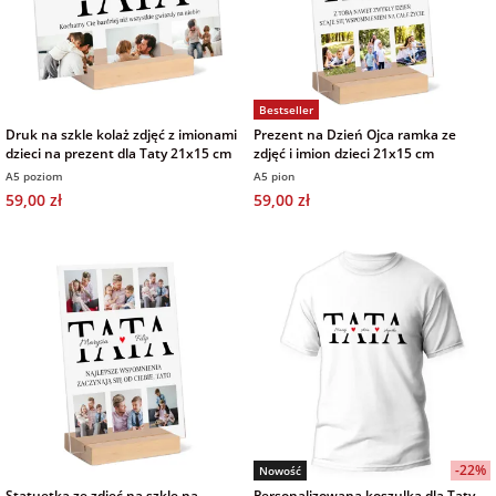
na Wielkanoc
na wieczór
Bestseller
panieński
Druk na szkle kolaż zdjęć z imionami
Prezent na Dzień Ojca ramka ze
dzieci na prezent dla Taty 21x15 cm
zdjęć i imion dzieci 21x15 cm
A5 poziom
A5 pion
na wieczór
59,00 zł
59,00 zł
kawalerski
-22%
Nowość
Statuetka ze zdjęć na szkle na
Personalizowana koszulka dla Taty