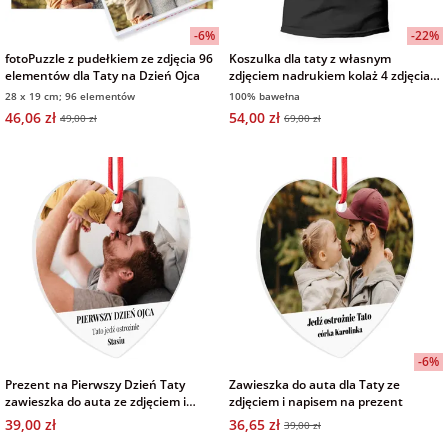
na 40 urodziny
personalizowane
-6%
-22%
dla nauczyciela
fotoPuzzle z pudełkiem ze zdjęcia 96
Koszulka dla taty z własnym
na 50 urodziny
Torby
elementów dla Taty na Dzień Ojca
zdjęciem nadrukiem kolaż 4 zdjęcia
personalizowane
czarna męska na Dzień Ojca
28 x 19 cm; 96 elementów
100% bawełna
dla miłośników
46,06 zł
54,00 zł
49,00 zł
69,00 zł
na wesele
kotów
Poduszki ze
zdjęciem
na rocznicę
dla miłośników
ślubu
psów
Fotografie
na rozpoczęcie
dla brata
szkoły
Naklejki i
naprasowanki
dla siostry
imienne
na zakończenie
-6%
szkoły
Prezent na Pierwszy Dzień Taty
Zawieszka do auta dla Taty ze
dla chłopaka
Bombki ze
zawieszka do auta ze zdjęciem i
zdjęciem i napisem na prezent
zdjęciem
własnym tekstem
39,00 zł
36,65 zł
na pamiątkę z
39,00 zł
wakacji
dla dziewczyny