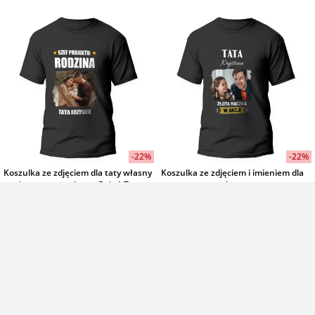
-22%
-22%
Koszulka ze zdjęciem dla taty własny
Koszulka ze zdjęciem i imieniem dla
napis czarna męska na Dzień Taty
taty czarna męska
100% bawełna
100% bawełna
54,00 zł
54,00 zł
69,00 zł
69,00 zł