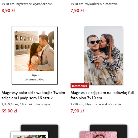
foto
cm wykończenie matowe
7x10 cm, błyszczące wykończenie
7x10 cm, wykończenie matowe
na Wielkanoc
8,90 zł
7,90 zł
na wieczór
panieński
na wieczór
kawalerski
Bestseller
Magnesy polaroid z wakacji z Twoim
Magnes ze zdjęciem na lodówkę full
zdjęciem i podpisem 16 sztuk
foto pion 7x10 cm
7,5x9,5 cm, 16 sztuk, błyszczące
7x10 cm, błyszczące wykończenie
wykończenie
69,00 zł
7,90 zł