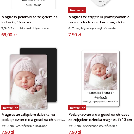
Bestseller
Magnesy polaroid ze zdjęciem na
Magnes ze zdjęciem podziękowania
lodówkę 16 sztuk
na roczek chrzest komunię złota
ramka
7,5x9,5 cm, 16 sztuk, błyszczące
8x7 cm, błyszczące wykończenie
wykończenie
69,00 zł
7,90 zł
Bestseller
Bestseller
Magnes ze zdjęciem dziecka na
Podziękowania dla gości na chrzest
podziękowanie dla gości na chrzest
ze zdjęciem dziecka magnes 7x10 cm
7x10 cm wykończenie matowe
7x10 cm, wykończenie matowe
7x10 cm, błyszczące wykończenie
7,90 zł
7,90 zł