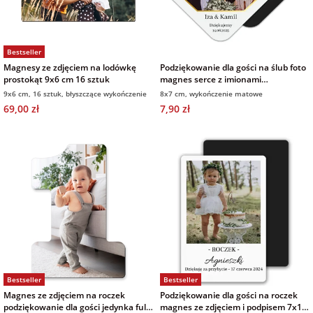
Fotoksiążki
na Dzień
dla przyjaciółki
Bestseller
Chłopaka
Dodatki i
Magnesy ze zdjęciem na lodówkę
Podziękowanie dla gości na ślub foto
opakowania
prostokąt 9x6 cm 16 sztuk
magnes serce z imionami
dla przyjaciela
wykończenie matowe
9x6 cm, 16 sztuk, błyszczące wykończenie
8x7 cm, wykończenie matowe
na Dzień Kobiet
69,00 zł
7,90 zł
na walentynki
na mikołajki
na prezent
świąteczny
na Dzień Babci i
Bestseller
Bestseller
Dziadka
Magnes ze zdjęciem na roczek
Podziękowanie dla gości na roczek
podziękowanie dla gości jedynka full
magnes ze zdjęciem i podpisem 7x10