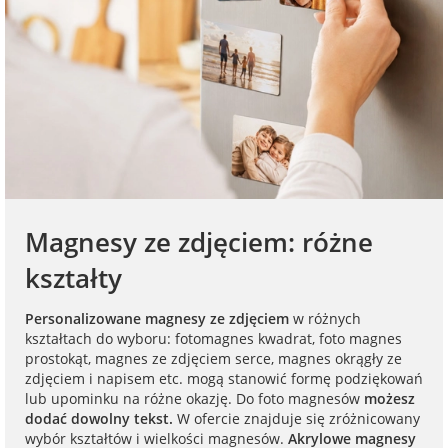
na Dzień Mamy
dla 30-latka
Kupony na
Zawieszki do
walentynki
samochodu ze
FotoKalendarze
na Dzień
dla 40-latka
zdjęciem
drewniane
Dziecka
Naklejki
dla mamy
Personalizowane
FotoKalendarze
na Dzień Ojca
gry ze zdjęciem
magnetyczne
Listwy do plakatów
dla taty
na urodziny
Plakaty ze zdjęć
FotoKalendarze
Opakowania
Magnesy ze zdjęciem: różne
adwentowe
prezentowe
dla babci
kształty
na roczek
Kubki
personalizowane
Woreczki z organzy
dla dziadka
Personalizowane magnesy ze zdjęciem
w różnych
na 18 urodziny
kształtach do wyboru: fotomagnes kwadrat, foto magnes
Koszulki
Koperty
prostokąt, magnes ze zdjęciem serce, magnes okrągły ze
dla dziecka
personalizowane
zdjęciem i napisem etc. mogą stanowić formę podziękowań
na 30 urodziny
lub upominku na różne okazję. Do foto magnesów
możesz
Inne
dodać dowolny tekst.
W ofercie znajduje się zróżnicowany
dla ucznia
Fartuchy
wybór kształtów i wielkości magnesów.
Akrylowe magnesy