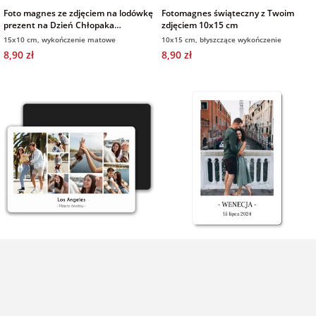
Foto magnes ze zdjęciem na lodówkę
Fotomagnes świąteczny z Twoim
prezent na Dzień Chłopaka
zdjęciem 10x15 cm
wykończenie matowe 15x10 cm
15x10 cm, wykończenie matowe
10x15 cm, błyszczące wykończenie
8,90 zł
8,90 zł
Foto magnes ze zdjęciem na lodówkę
Magnes ze zdjęciem i podpisem na
kolaż zdjęć 15x10 cm
pamiątkę prezent z wakacji 7x10 cm
15x10 cm, błyszczące wykończenie
7x10 cm, błyszczące wykończenie
8,90 zł
7,90 zł