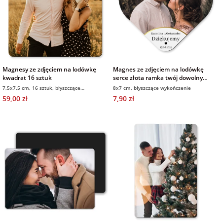
Magnesy ze zdjęciem na lodówkę
Magnes ze zdjęciem na lodówkę
kwadrat 16 sztuk
serce złota ramka twój dowolny
tekst
7,5x7,5 cm, 16 sztuk, błyszczące
8x7 cm, błyszczące wykończenie
wykończenie
59,00 zł
7,90 zł