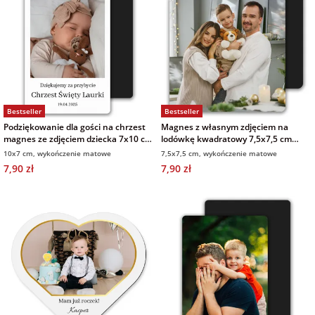
Bestseller
Bestseller
Podziękowanie dla gości na chrzest
Magnes z własnym zdjęciem na
magnes ze zdjęciem dziecka 7x10 cm
lodówkę kwadratowy 7,5x7,5 cm
wykończenie matowe
wykończenie matowe
10x7 cm, wykończenie matowe
7,5x7,5 cm, wykończenie matowe
7,90 zł
7,90 zł