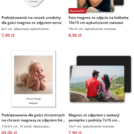
Bestseller
Podziękowanie na roczek urodziny
Foto magnes ze zdjęcia na lodówkę
dla gości magnes ze zdjęciem serce
10x15 cm wykończenie matowe
8x7 cm, błyszczące wykończenie
10x15 cm, wykończenie matowe
7,90 zł
8,90 zł
Podziękowania dla gości chrzestnych
Magnes ze zdjęciem z wakacji
na chrzest magnesy ze zdjęciem foto
pamiątka z podróży 7x10 cm
magnesy polaroid 16 sztuk
wykończenie matowe
7,5x9,5 cm, 16 sztuk, błyszczące
10x7 cm, wykończenie matowe
wykończenie
69,00 zł
7,90 zł