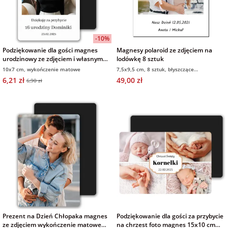
-10%
Podziękowanie dla gości magnes
Magnesy polaroid ze zdjęciem na
urodzinowy ze zdjęciem i własnym
lodówkę 8 sztuk
tekstem 7x10 cm wykończenie
10x7 cm, wykończenie matowe
7,5x9,5 cm, 8 sztuk, błyszczące
matowe
wykończenie
6,21 zł
49,00 zł
6,90 zł
Prezent na Dzień Chłopaka magnes
Podziękowanie dla gości za przybycie
ze zdjęciem wykończenie matowe
na chrzest foto magnes 15x10 cm