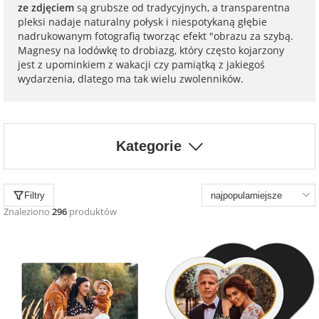
na 40 urodziny
personalizowane
ze zdjęciem
są grubsze od tradycyjnych, a transparentna
pleksi nadaje naturalny połysk i niespotykaną głębie
dla nauczyciela
nadrukowanym fotografią tworząc efekt "obrazu za szybą.
na 50 urodziny
Torby
Magnesy na lodówkę to drobiazg, który często kojarzony
personalizowane
jest z upominkiem z wakacji czy pamiątką z jakiegoś
dla miłośników
wydarzenia, dlatego ma tak wielu zwolenników.
na wesele
kotów
Poduszki ze
zdjęciem
na rocznicę
dla miłośników
Kategorie
ślubu
psów
Fotografie
na rozpoczęcie
dla brata
Filtry
szkoły
Naklejki i
Znaleziono
296
produktów
naprasowanki
dla siostry
imienne
na zakończenie
szkoły
dla chłopaka
Bombki ze
zdjęciem
na pamiątkę z
wakacji
dla dziewczyny