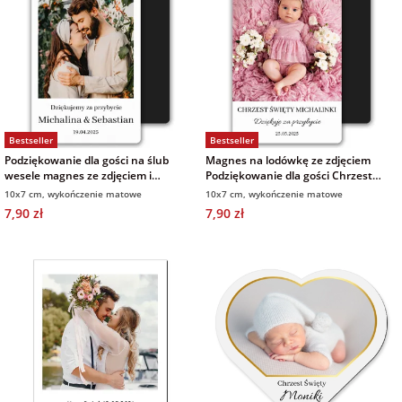
Bestseller
Bestseller
Podziękowanie dla gości na ślub
Magnes na lodówkę ze zdjęciem
wesele magnes ze zdjęciem i
Podziękowanie dla gości Chrzest
własnym podpisem 7x10 cm
Roczek 7x10cm wykończenie
10x7 cm, wykończenie matowe
10x7 cm, wykończenie matowe
wykończenie matowe
matowe
7,90 zł
7,90 zł