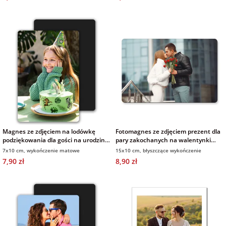
Magnes ze zdjęciem na lodówkę
Fotomagnes ze zdjęciem prezent dla
podziękowania dla gości na urodziny
pary zakochanych na walentynki
7x10 cm wykończenie matowe
15x10 cm
7x10 cm, wykończenie matowe
15x10 cm, błyszczące wykończenie
7,90 zł
8,90 zł