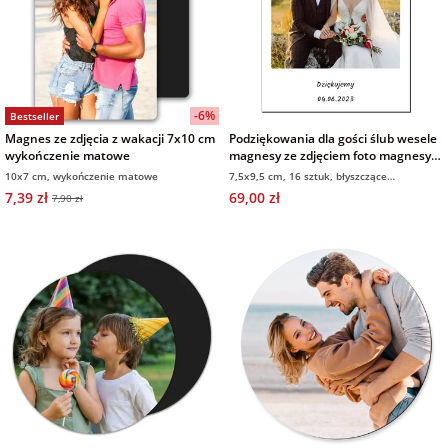
-6%
Bestseller
Magnes ze zdjęcia z wakacji 7x10 cm
Podziękowania dla gości ślub wesele
wykończenie matowe
magnesy ze zdjęciem foto magnesy
polaroid 16 sztuk
10x7 cm, wykończenie matowe
7,5x9,5 cm, 16 sztuk, błyszczące
wykończenie
7,39 zł
69,00 zł
7,90 zł