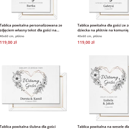
Tablica powitalna personalizowana ze
Tablica powitalna dla gości ze 
zdjęciem własny tekst dla gości na
dziecka na płótnie na komunię
urodziny obraz na płótnie 40x60 cm
personalizowana 40x60 cm
40x60 cm, płótno
40x60 cm, płótno
119,00 zł
119,00 zł
Tablica powitalna ślubna dla gości
Tablica powitalna na wesele dla