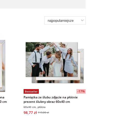
-17%
Bestseller
bna
Pamiątka ze ślubu zdjęcie na płótnie
60 cm
prezent ślubny obraz 60x40 cm
60x40 cm, płótno
98,77 zł
119,00 zł