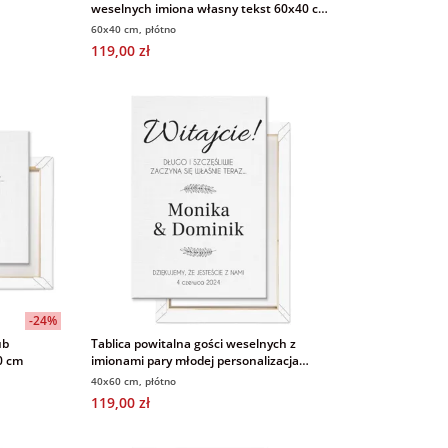
weselnych imiona własny tekst 60x40 cm
na płótnie
60x40 cm, płótno
119,00 zł
-24%
ub
Tablica powitalna gości weselnych z
0 cm
imionami pary młodej personalizacja
40x60 obraz na płótnie
40x60 cm, płótno
119,00 zł