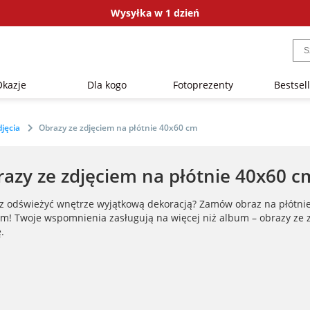
Wysyłka w 1 dzień
Okazje
Dla kogo
Fotoprezenty
Bestsel
djęcia
Obrazy ze zdjęciem na płótnie 40x60 cm
azy ze zdjęciem na płótnie 40x60 c
z odświeżyć wnętrze wyjątkową dekoracją? Zamów obraz na płótnie 
em! Twoje wspomnienia zasługują na więcej niż album – obrazy ze 
.