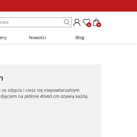
0
0
lery
Nowości
Blog
m
ze zdjęcia i ciesz się niepowtarzalnym
zdjęciem na płótnie 40x60 cm ożywią każdą