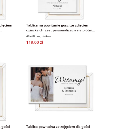
zdjęciem
Tablica na powitanie gości ze zdjęciem
dziecka chrzest personalizacja na płótnie
40x60 cm
40x60 cm, płótno
119,00 zł
 gości
Tablica powitalna ze zdjęciem dla gości