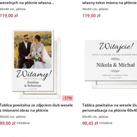
weselnych na płótnie własna
własny tekst imiona na płótnie
personalizacja 60x40 cm
60x40 cm, płótno
40x60 cm, płótno
119,00 zł
119,00 zł
-17%
Tablica powitalna ze zdjęciem ślub wesele
Tablica powitalna na wesele śl
z imionami obraz na płótnie
personalizacja na płótnie 60x4
40x60 cm, płótno
60x40 cm, płótno
99,00 zł
90,43 zł
119,00 zł
119,00 zł