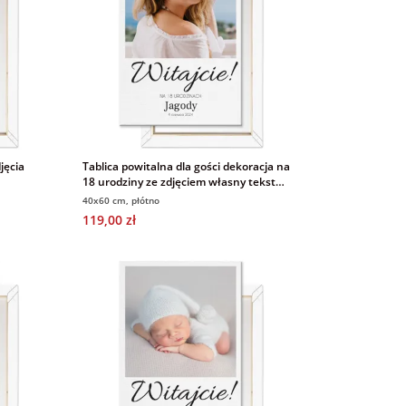
jęcia
Tablica powitalna dla gości dekoracja na
18 urodziny ze zdjęciem własny tekst
obraz na płótnie 40x60 cm
40x60 cm, płótno
119,00 zł