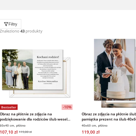
Filtry
Znaleziono
43
produkty
-10%
Bestseller
Obraz na płótnie ze zdjęcia na
Obraz ze zdjęcia na płótnie ślu
podziękowanie dla rodziców ślub wesele
pamiątka prezent na ślub 40x
60x40 cm
60x40 cm, płótno
40x60 cm, płótno
107,10 zł
119,00 zł
119,00 zł