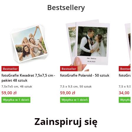
Bestsellery
Bestseller
Bestseller
Bestsell
fotoGrafie Kwadrat 7,5x7,5 cm -
fotoGrafie Polaroid - 50 sztuk
fotoGraf
pakiet 48 sztuk
7,5x7x5 cm, 48 sztuk
7,5 x 9,5 cm, 50 sztuk
7,5 x 9,5
59,00 zł
59,00 zł
34,00 z
Wysyłka w 1 dzień
Wysyłka w 1 dzień
Wysyłka
5,0
(36)
5,0
(151)
5,0
Zainspiruj się