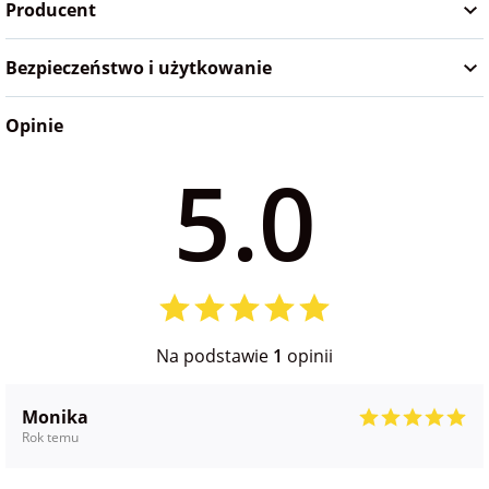
Producent
na Wielkanoc
Bezpieczeństwo i użytkowanie
na wieczór
panieński
Opinie
5.0
na wieczór
kawalerski
Na podstawie
1
opinii
Monika
Rok temu