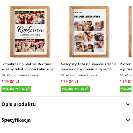
Fotoksiążki
na Dzień
dla przyjaciółki
Chłopaka
Dodatki i
opakowania
dla przyjaciela
na Dzień Kobiet
na walentynki
Fotoobraz na płótnie Rodzina
Najlepszy Tata na świecie zdjęcie
Prezent
własny tekst imiona kolaż zdjęć
oprawione w drewnianą ramę
wydruk 
w drewnianej ramie 30x40 cm
kolaż zdjęć na płótnie 30x40 cm
drewnia
30x40 cm, płótno + rama
30x40 cm, płótno + rama
30x40 cm
na mikołajki
prezent na Dzień Taty
30x40 
119,00 zł
119,00 zł
119,00
Wysyłka w 1 dzień
Wysyłka w 1 dzień
Wysyłka
na prezent
5,0
(1)
świąteczny
Opis produktu
na Dzień Babci i
Specyfikacja
Dziadka