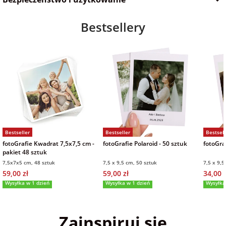
Bestsellery
Bestseller
Bestseller
Bestsell
fotoGrafie Kwadrat 7,5x7,5 cm -
fotoGrafie Polaroid - 50 sztuk
fotoGraf
pakiet 48 sztuk
7,5x7x5 cm, 48 sztuk
7,5 x 9,5 cm, 50 sztuk
7,5 x 9,5
59,00 zł
59,00 zł
34,00 z
Wysyłka w 1 dzień
Wysyłka w 1 dzień
Wysyłka
5,0
(36)
5,0
(151)
5,0
Zainspiruj się