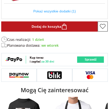
Fotoksiążki
Pokaż wszystkie dodatki (1)
na Dzień
dla przyjaciółki
Chłopaka
Dodatki i
opakowania
Dodaj do koszyka
dla przyjaciela
na Dzień Kobiet
Czas realizacji:
1 dzień
Planowana dostawa:
we wtorek
na walentynki
Kup teraz
Sprawdź
i zapłać
za 30 dni
na mikołajki
na prezent
świąteczny
Mogą Cię zainteresować
na Dzień Babci i
Dziadka