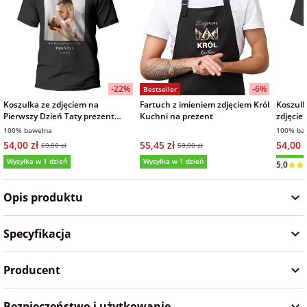
na Wielkanoc
na wieczór
panieński
-22%
-6%
Bestseller
Koszulka ze zdjęciem na
Fartuch z imieniem zdjęciem Król
Koszulk
na wieczór
Pierwszy Dzień Taty prezent
Kuchni na prezent
zdjęcie
męska czarna
zdjęcia
kawalerski
100% bawełna
100% ba
Ojca
54,00 zł
55,45 zł
54,00 z
69,00 zł
59,00 zł
Wysyłka
5,0
Wysyłka w 1 dzień
Wysyłka w 1 dzień
Opis produktu
Specyfikacja
Producent
Bezpieczeństwo i użytkowanie