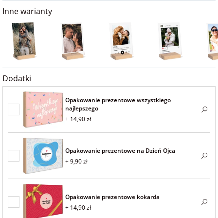
na 40 urodziny
personalizowane
Inne warianty
dla nauczyciela
na 50 urodziny
Torby
personalizowane
dla miłośników
na wesele
kotów
Poduszki ze
Dodatki
zdjęciem
na rocznicę
dla miłośników
ślubu
psów
Opakowanie prezentowe wszystkiego
najlepszego
Fotografie
+ 14,90 zł
na rozpoczęcie
dla brata
szkoły
Naklejki i
naprasowanki
Opakowanie prezentowe na Dzień Ojca
dla siostry
imienne
+ 9,90 zł
na zakończenie
szkoły
dla chłopaka
Bombki ze
Opakowanie prezentowe kokarda
zdjęciem
na pamiątkę z
+ 14,90 zł
wakacji
dla dziewczyny