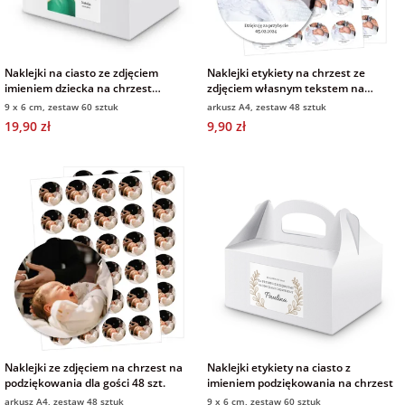
na 40 urodziny
personalizowane
dla nauczyciela
na 50 urodziny
Torby
Naklejki na ciasto ze zdjęciem
Naklejki etykiety na chrzest ze
personalizowane
imieniem dziecka na chrzest
zdjęciem własnym tekstem na
dla miłośników
podziękowania dla gości
podziękowania dla gości 48 szt.
9 x 6 cm, zestaw 60 sztuk
arkusz A4, zestaw 48 sztuk
na wesele
kotów
19,90 zł
9,90 zł
Poduszki ze
zdjęciem
na rocznicę
dla miłośników
ślubu
psów
Fotografie
na rozpoczęcie
dla brata
szkoły
Naklejki i
naprasowanki
dla siostry
imienne
na zakończenie
szkoły
dla chłopaka
Bombki ze
zdjęciem
Naklejki ze zdjęciem na chrzest na
Naklejki etykiety na ciasto z
podziękowania dla gości 48 szt.
imieniem podziękowania na chrzest
na pamiątkę z
arkusz A4, zestaw 48 sztuk
wakacji
dla dziewczyny
9 x 6 cm, zestaw 60 sztuk