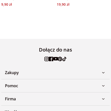
9,90 zł
19,90 zł
Fotoksiążki
na Dzień
dla przyjaciółki
Chłopaka
Dodatki i
opakowania
dla przyjaciela
na Dzień Kobiet
Dołącz do nas
na walentynki
na mikołajki
Zakupy
na prezent
świąteczny
Pomoc
Firma
na Dzień Babci i
Dziadka