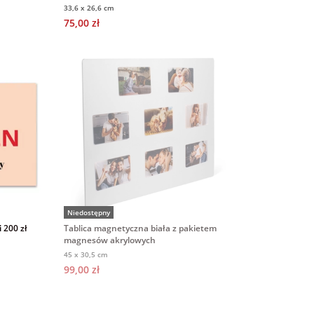
montażowym do zawieszenia
33,6 x 26,6 cm
75,00 zł
Niedostępny
 200 zł
Tablica magnetyczna biała z pakietem
magnesów akrylowych
45 x 30,5 cm
99,00 zł