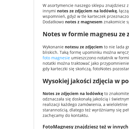
W asortymencie naszego sklepu znajdziesz z
innymi
notes ze zdjęciem na lodówkę
, łąc
wspomnień, gdyż w tle karteczek przeznacz
Dodatkowo
notes z magnesem
znakomicie sp
Notes w formie magnesu ze 
Wykonanie
notesu ze zdjęciem
to nie lada g
bliskich. Taką formę upominku można wręczyć
foto magnesie
umieszczono notatnik w formi
notatki można traktować jako przypomnienie 
gdy karteczki się skończą, fotoNotes pozost
Wysokiej jakości zdjęcia w 
Notes ze zdjęciem na lodówkę
to znakomite
odznaczała się doskonałą jakością i świetn
realizacji każdego zamówienia, a wieloletni
starannością, dlatego też wyróżniamy się p
zachęcamy do kontaktu.
FotoMagnesy znajdziesz też w innych