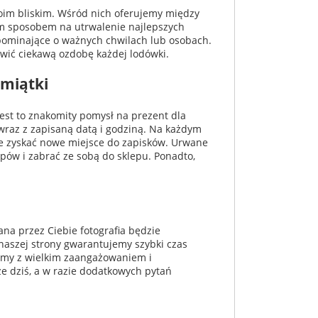
oim bliskim. Wśród nich oferujemy między
nym sposobem na utrwalenie najlepszych
pominające o ważnych chwilach lub osobach.
owić ciekawą ozdobę każdej lodówki.
amiątki
 jest to znakomity pomysł na prezent dla
 wraz z zapisaną datą i godziną. Na każdym
e zyskać nowe miejsce do zapisków. Urwane
upów i zabrać ze sobą do sklepu. Ponadto,
a przez Ciebie fotografia będzie
naszej strony gwarantujemy szybki czas
jemy z wielkim zaangażowaniem i
e dziś, a w razie dodatkowych pytań