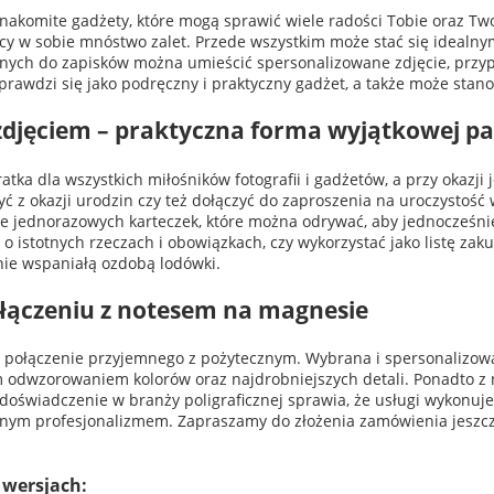
nakomite gadżety, które mogą sprawić wiele radości Tobie oraz Tw
zący w sobie mnóstwo zalet. Przede wszystkim może stać się ideal
onych do zapisków można umieścić spersonalizowane zdjęcie, przy
rawdzi się jako podręczny i praktyczny gadżet, a także może stan
zdjęciem – praktyczna forma wyjątkowej p
ratka dla wszystkich miłośników fotografii i gadżetów, a przy okazji
 z okazji urodzin czy też dołączyć do zaproszenia na uroczystość
e jednorazowych karteczek, które można odrywać, aby jednocześni
o istotnych rzeczach i obowiązkach, czy wykorzystać jako listę zak
anie wspaniałą ozdobą lodówki.
połączeniu z notesem na magnesie
 połączenie przyjemnego z pożytecznym. Wybrana i spersonalizowan
ym odwzorowaniem kolorów oraz najdrobniejszych detali. Ponadto z 
e doświadczenie w branży poligraficznej sprawia, że usługi wykonu
ełnym profesjonalizmem. Zapraszamy do złożenia zamówienia jeszcz
 wersjach: