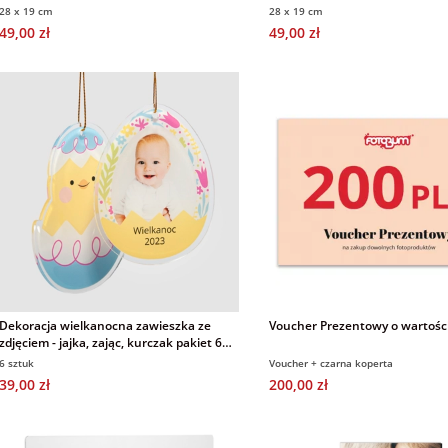
montażowym do zawieszenia
montażowym do zawieszenia
28 x 19 cm
28 x 19 cm
49,00 zł
49,00 zł
Dekoracja wielkanocna zawieszka ze
Voucher Prezentowy o wartości
zdjęciem - jajka, zając, kurczak pakiet 6
sztuk
6 sztuk
Voucher + czarna koperta
39,00 zł
200,00 zł