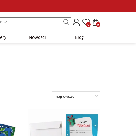
0
0
lery
Nowości
Blog