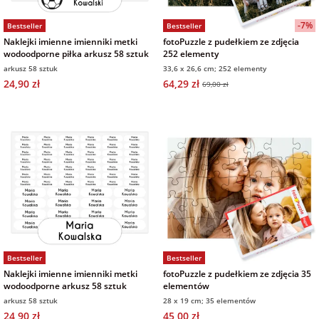
na 40 urodziny
personalizowane
-7%
Bestseller
Bestseller
dla nauczyciela
Naklejki imienne imienniki metki
fotoPuzzle z pudełkiem ze zdjęcia
na 50 urodziny
Torby
wodoodporne piłka arkusz 58 sztuk
252 elementy
personalizowane
arkusz 58 sztuk
33,6 x 26,6 cm; 252 elementy
dla miłośników
24,90 zł
64,29 zł
69,00 zł
na wesele
kotów
Poduszki ze
zdjęciem
na rocznicę
dla miłośników
ślubu
psów
Fotografie
na rozpoczęcie
dla brata
szkoły
Naklejki i
naprasowanki
dla siostry
imienne
na zakończenie
Bestseller
Bestseller
szkoły
Naklejki imienne imienniki metki
fotoPuzzle z pudełkiem ze zdjęcia 35
dla chłopaka
Bombki ze
wodoodporne arkusz 58 sztuk
elementów
zdjęciem
arkusz 58 sztuk
28 x 19 cm; 35 elementów
na pamiątkę z
24,90 zł
45,00 zł
wakacji
dla dziewczyny