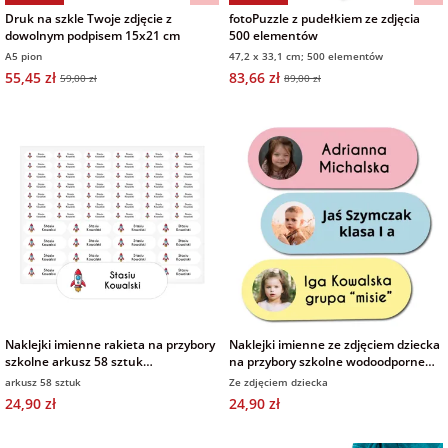
Druk na szkle Twoje zdjęcie z
fotoPuzzle z pudełkiem ze zdjęcia
dowolnym podpisem 15x21 cm
500 elementów
A5 pion
47,2 x 33,1 cm; 500 elementów
55,45 zł
83,66 zł
59,00 zł
89,00 zł
Naklejki imienne rakieta na przybory
Naklejki imienne ze zdjęciem dziecka
szkolne arkusz 58 sztuk
na przybory szkolne wodoodporne
wodoodporne
metki imienniki 58 sztuk
arkusz 58 sztuk
Ze zdjęciem dziecka
24,90 zł
24,90 zł