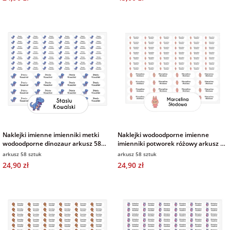
Fotoksiążki
na Dzień
dla przyjaciółki
Chłopaka
Dodatki i
opakowania
dla przyjaciela
na Dzień Kobiet
na walentynki
na mikołajki
Naklejki imienne imienniki metki
Naklejki wodoodporne imienne
wodoodporne dinozaur arkusz 58
imienniki potworek różowy arkusz 58
sztuk
sztuk
arkusz 58 sztuk
arkusz 58 sztuk
na prezent
24,90 zł
24,90 zł
świąteczny
na Dzień Babci i
Dziadka