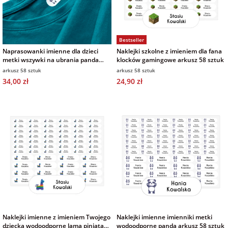
Bestseller
Naprasowanki imienne dla dzieci
Naklejki szkolne z imieniem dla fana
metki wszywki na ubrania panda
klocków gamingowe arkusz 58 sztuk
arkusz 58 sztuk
arkusz 58 sztuk
arkusz 58 sztuk
34,00 zł
24,90 zł
Naklejki imienne z imieniem Twojego
Naklejki imienne imienniki metki
dziecka wodoodporne lama piniata
wodoodporne panda arkusz 58 sztuk