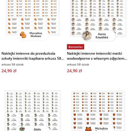
Bestseller
Naklejki imienne do przedszkola
Naklejki imienne imienniki metki
szkoły imienniki kapibara arkusz 58
wodoodporne z własnym zdjęciem
sztuk
arkusz 58 sztuk
arkusz 58 sztuk
arkusz 58 sztuk
24,90 zł
24,90 zł