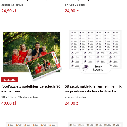
arkusz 58 sztuk
arkusz 58 sztuk
arkusz 58 sztuk
24,90 zł
24,90 zł
Bestseller
fotoPuzzle z pudełkiem ze zdjęcia 96
58 sztuk naklejki imienne imienniki
elementów
na przybory szkolne dla dziecka
kosmos
28 x 19 cm; 96 elementów
arkusz 58 sztuk
49,00 zł
24,90 zł