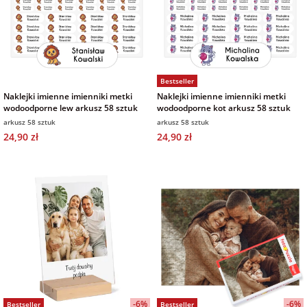
na Wielkanoc
na wieczór
panieński
Bestseller
Naklejki imienne imienniki metki
Naklejki imienne imienniki metki
wodoodporne lew arkusz 58 sztuk
wodoodporne kot arkusz 58 sztuk
na wieczór
arkusz 58 sztuk
arkusz 58 sztuk
kawalerski
24,90 zł
24,90 zł
-6%
-6%
Bestseller
Bestseller