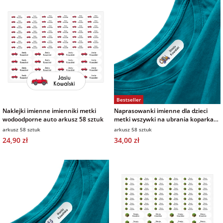
Bestseller
Naklejki imienne imienniki metki
Naprasowanki imienne dla dzieci
wodoodporne auto arkusz 58 sztuk
metki wszywki na ubrania koparka
arkusz 58 sztuk
arkusz 58 sztuk
arkusz 58 sztuk
24,90 zł
34,00 zł