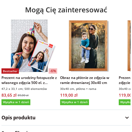
Mogą Cię zainteresować
na Wielkanoc
na wieczór
panieński
na wieczór
kawalerski
-6%
Bestseller
Prezent na urodziny fotopuzzle z
Obraz na płótnie ze zdjęcia w
Prezent
własnego zdjęcia 500 el. z
ramie drewnianej 30x40 cm
zdjęcie
pudełkiem
płótnie
47,2 x 33,1 cm; 500 elementów
30x40 cm, płótno + rama
30x40 cm
83,65 zł
119,00 zł
119,00
89,00 zł
Wysyłka w 1 dzień
Wysyłka w 1 dzień
Wysyłka
5,0
(6)
5,0
(5)
Opis produktu