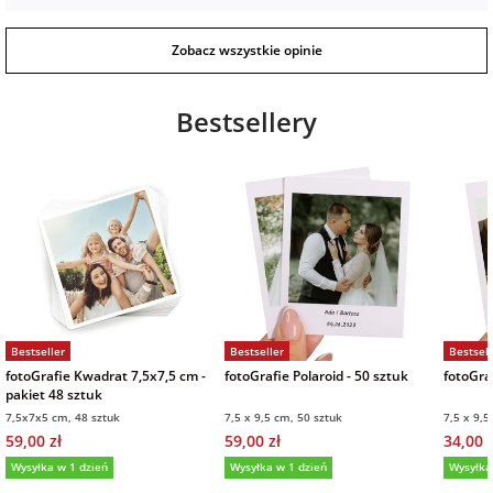
Zobacz wszystkie opinie
Bestsellery
Bestseller
Bestseller
Bestsell
fotoGrafie Kwadrat 7,5x7,5 cm -
fotoGrafie Polaroid - 50 sztuk
fotoGraf
pakiet 48 sztuk
7,5x7x5 cm, 48 sztuk
7,5 x 9,5 cm, 50 sztuk
7,5 x 9,5
59,00 zł
59,00 zł
34,00 z
Wysyłka w 1 dzień
Wysyłka w 1 dzień
Wysyłka
5,0
(36)
5,0
(151)
5,0