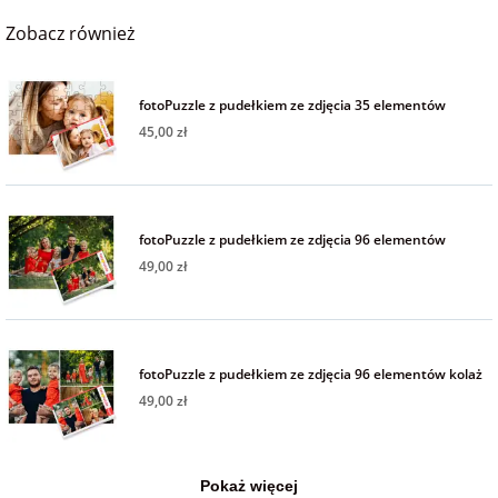
Fotoksiążki
Zobacz również
na Dzień
dla przyjaciółki
Chłopaka
Dodatki i
fotoPuzzle z pudełkiem ze zdjęcia 35 elementów
opakowania
dla przyjaciela
45,00 zł
na Dzień Kobiet
na walentynki
fotoPuzzle z pudełkiem ze zdjęcia 96 elementów
49,00 zł
na mikołajki
na prezent
fotoPuzzle z pudełkiem ze zdjęcia 96 elementów kolaż
świąteczny
49,00 zł
na Dzień Babci i
Dziadka
Pokaż więcej