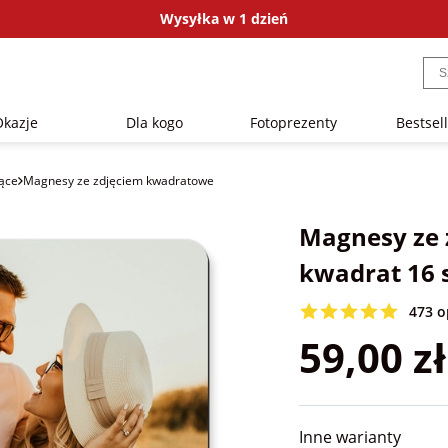
Wysyłka w 1 dzień
Okazje
Dla kogo
Fotoprezenty
Bestsel
ące
Magnesy ze zdjęciem kwadratowe
Magnesy ze 
kwadrat 16 
473 o
59,00 zł
Inne warianty