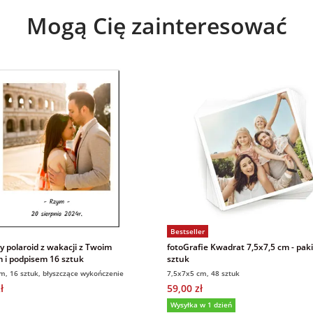
Mogą Cię zainteresować
Bestseller
 polaroid z wakacji z Twoim
fotoGrafie Kwadrat 7,5x7,5 cm - paki
m i podpisem 16 sztuk
sztuk
m, 16 sztuk, błyszczące wykończenie
7,5x7x5 cm, 48 sztuk
ł
59,00 zł
Wysyłka w 1 dzień