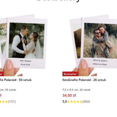
er
Bestseller
ie Polaroid - 50 sztuk
fotoGrafie Polaroid - 26 sztuk
 cm, 50 sztuk
7,5 x 9,5 cm, 26 sztuk
ł
34,00 zł
 w 1 dzień
Wysyłka w 1 dzień
(151)
5,0
(660)