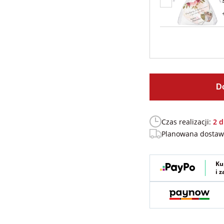
D
Czas realizacji:
2 d
Planowana dosta
Ku
i 