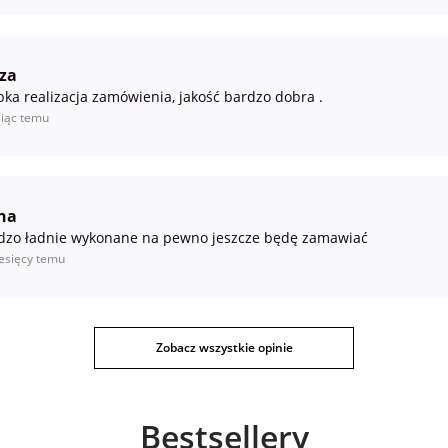
za
bka realizacja zamówienia, jakość bardzo dobra .
iąc temu
na
dzo ładnie wykonane na pewno jeszcze będę zamawiać
esięcy temu
Zobacz wszystkie opinie
Bestsellery