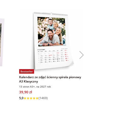
Bestseller
Bestseller
Kalendarz ze zdjęć ścienny spirala pionowy
Magnesy ze zd
A3 Klasyczny
9x6 cm 16 sztu
13 stron A3+, na 2027 rok
9x6 cm, 16 sztuk
39,90 zł
69,00 zł
5,0
(
Wysyłka w 1 dzień
5,0
(1469)