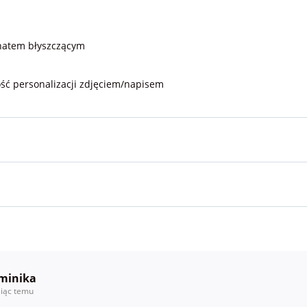
natem błyszczącym
ść personalizacji zdjęciem/napisem
minika
iąc temu