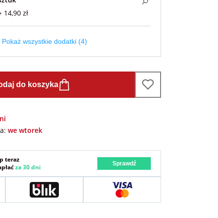
+ 14,90 zł
Pokaż wszystkie dodatki (4)
odaj do koszyka
ni
wa:
we wtorek
p teraz
Sprawdź
zapłać
za 30 dni