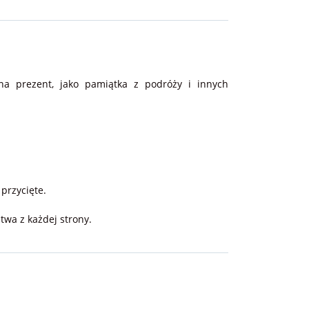
5,0
(5)
na prezent, jako pamiątka z podróży i innych
przycięte.
twa z każdej strony.