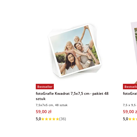
Bestseller
Bestsell
fotoGrafie Kwadrat 7,5x7,5 cm - pakiet 48
fotoGraf
sztuk
7,5x7x5 cm, 48 sztuk
7,5 x 9,5
59,00 zł
59,00 z
Wysyłka w 1 dzień
Wysyłka
5,0
(36)
5,0