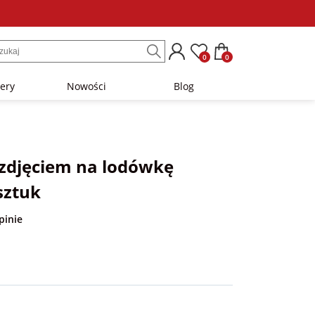
0
0
lery
Nowości
Blog
zdjęciem na lodówkę
sztuk
pinie