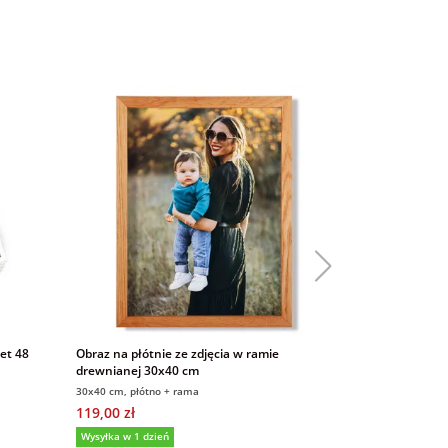
Bestseller
et 48
Obraz na płótnie ze zdjęcia w ramie
Puzzle ze zdjęc
drewnianej 30x40 cm
z pudełkiem
30x40 cm, płótno + rama
47,2 x 33,1 cm; 
119,00 zł
83,65 zł
89,00 
Wysyłka w 1 dzień
Wysyłka w 1 dzi