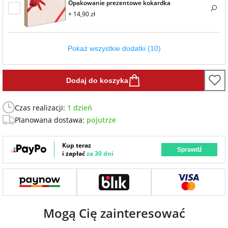
Opakowanie prezentowe kokardka
Fotoksiążki
+ 14,90 zł
na Dzień
dla przyjaciółki
Chłopaka
Dodatki i
Pokaż wszystkie dodatki (10)
opakowania
dla przyjaciela
na Dzień Kobiet
Dodaj do koszyka
na walentynki
Czas realizacji:
1 dzień
Planowana dostawa:
pojutrze
na mikołajki
Kup teraz
Sprawdź
i zapłać
za 30 dni
na prezent
świąteczny
na Dzień Babci i
Mogą Cię zainteresować
Dziadka