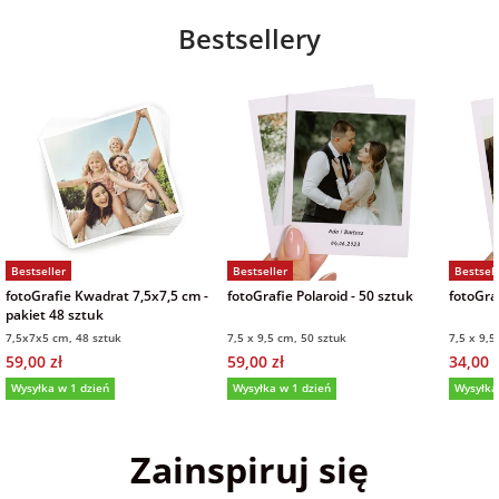
Bestsellery
Bestseller
Bestseller
Bestsell
fotoGrafie Kwadrat 7,5x7,5 cm -
fotoGrafie Polaroid - 50 sztuk
fotoGraf
pakiet 48 sztuk
7,5x7x5 cm, 48 sztuk
7,5 x 9,5 cm, 50 sztuk
7,5 x 9,5
59,00 zł
59,00 zł
34,00 z
Wysyłka w 1 dzień
Wysyłka w 1 dzień
Wysyłka
5,0
(36)
5,0
(152)
5,0
Zainspiruj się