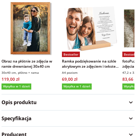
na Wielkanoc
na wieczór
panieński
na wieczór
Bestseller
Bestsell
kawalerski
Obraz na płótnie ze zdjęcia w
Ramka podziękowanie na szkle
fotoPuz
ramie drewnianej 30x40 cm
akrylowym ze zdjęciem i tekstem
zdjęcia
21x30 cm
30x40 cm, płótno + rama
A4 poziom
47,2 x 3
119,00 zł
69,00 zł
83,66 z
Wysyłka w 1 dzień
Wysyłka w 1 dzień
Wysyłka
5,0
(5)
5,0
(25)
5,0
Opis produktu
Specyfikacja
Producent