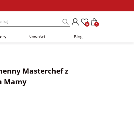
0
0
lery
Nowości
Blog
henny Masterchef z
la Mamy