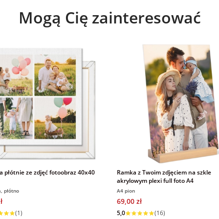
Mogą Cię zainteresować
a płótnie ze zdjęć fotoobraz 40x40
Ramka z Twoim zdjęciem na szkle
akrylowym plexi full foto A4
, płótno
A4 pion
ł
69,00 zł
 w 1 dzień
Wysyłka w 1 dzień
(1)
5,0
(16)