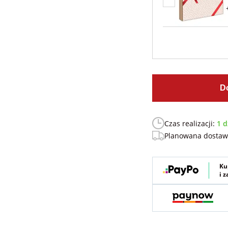
D
Czas realizacji:
1 d
Planowana dosta
Ku
i 