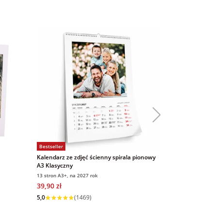
Bestseller
Bestseller
Kalendarz ze zdjęć ścienny spirala pionowy
Magnesy ze zd
A3 Klasyczny
9x6 cm 16 sztu
13 stron A3+, na 2027 rok
9x6 cm, 16 sztuk
39,90 zł
69,00 zł
Wysyłka w 1 dzień
5,0
(1469)
5,0
(