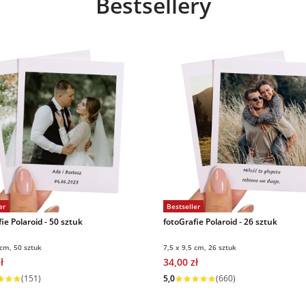
Bestsellery
er
Bestseller
ie Polaroid - 50 sztuk
fotoGrafie Polaroid - 26 sztuk
 cm, 50 sztuk
7,5 x 9,5 cm, 26 sztuk
ł
34,00 zł
 w 1 dzień
Wysyłka w 1 dzień
(151)
5,0
(660)