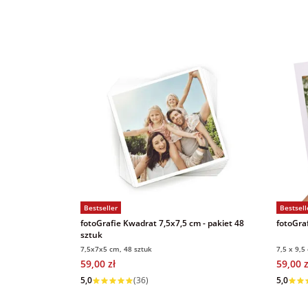
Bestseller
Bestsell
fotoGrafie Kwadrat 7,5x7,5 cm - pakiet 48
fotoGraf
sztuk
7,5x7x5 cm, 48 sztuk
7,5 x 9,5
59,00 zł
59,00 z
Wysyłka w 1 dzień
Wysyłka
5,0
(36)
5,0