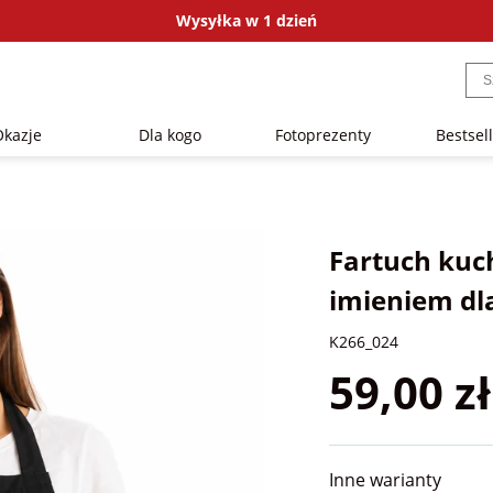
Wysyłka w 1 dzień
Okazje
Dla kogo
Fotoprezenty
Bestsel
Fartuch kuc
imieniem d
K266_024
59,00 zł
Inne warianty