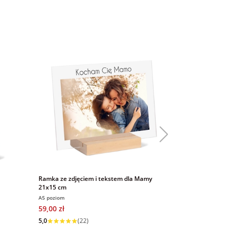
Ramka ze zdjęciem i tekstem dla Mamy
Fartuch na Dzi
21x15 cm
zdjęciami
A5 poziom
59,00 zł
59,00 zł
Wysyłka w 1 dzień
5,0
(22)
Wysyłka w 1 dzi