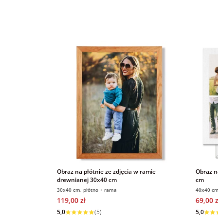
Obraz na płótnie ze zdjęcia w ramie
Obraz n
drewnianej 30x40 cm
cm
30x40 cm, płótno + rama
40x40 cm
119,00 zł
69,00 z
Wysyłka w 1 dzień
Wysyłka
5,0
(5)
5,0