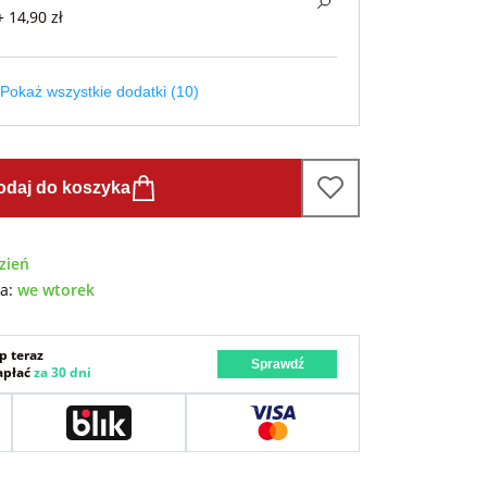
+ 14,90 zł
Pokaż wszystkie dodatki (10)
odaj do koszyka
zień
wa:
we wtorek
p teraz
Sprawdź
zapłać
za 30 dni