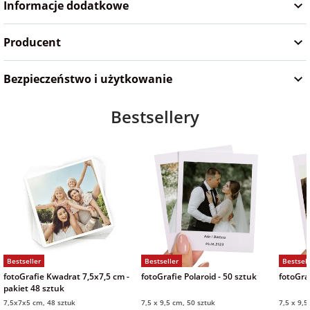
Informacje dodatkowe
na Wielkanoc
Producent
na wieczór
panieński
Bezpieczeństwo i użytkowanie
Bestsellery
na wieczór
kawalerski
Bestseller
Bestseller
Bestsell
fotoGrafie Kwadrat 7,5x7,5 cm -
fotoGrafie Polaroid - 50 sztuk
fotoGraf
pakiet 48 sztuk
7,5x7x5 cm, 48 sztuk
7,5 x 9,5 cm, 50 sztuk
7,5 x 9,5