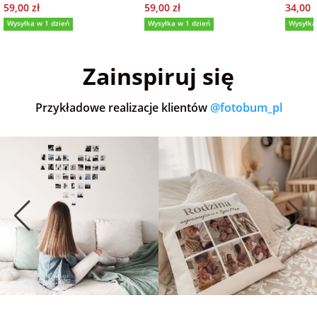
59,00 zł
59,00 zł
34,00 z
Wysyłka w 1 dzień
Wysyłka w 1 dzień
Wysyłka
5,0
(36)
5,0
(152)
5,0
Zainspiruj się
Przykładowe realizacje klientów
@fotobum_pl