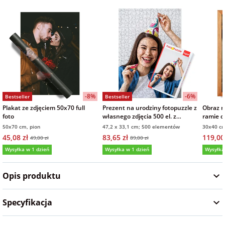
Fotoksiążki
na Dzień
dla przyjaciółki
Chłopaka
Dodatki i
opakowania
dla przyjaciela
na Dzień Kobiet
-8%
-6%
Bestseller
Bestseller
na walentynki
Plakat ze zdjęciem 50x70 full
Prezent na urodziny fotopuzzle z
Obraz n
foto
własnego zdjęcia 500 el. z
ramie d
pudełkiem
50x70 cm, pion
47,2 x 33,1 cm; 500 elementów
30x40 cm
na mikołajki
45,08 zł
83,65 zł
119,00
49,00 zł
89,00 zł
Wysyłka w 1 dzień
Wysyłka w 1 dzień
Wysyłka
na prezent
5,0
(131)
5,0
(6)
5,0
świąteczny
Opis produktu
na Dzień Babci i
Specyfikacja
Dziadka