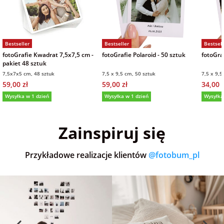
Bestseller
Bestseller
Bestsell
fotoGrafie Kwadrat 7,5x7,5 cm -
fotoGrafie Polaroid - 50 sztuk
fotoGraf
pakiet 48 sztuk
7,5x7x5 cm, 48 sztuk
7,5 x 9,5 cm, 50 sztuk
7,5 x 9,5
59,00 zł
59,00 zł
34,00 z
Wysyłka w 1 dzień
Wysyłka w 1 dzień
Wysyłka
5,0
(36)
5,0
(152)
5,0
Zainspiruj się
Przykładowe realizacje klientów
@fotobum_pl