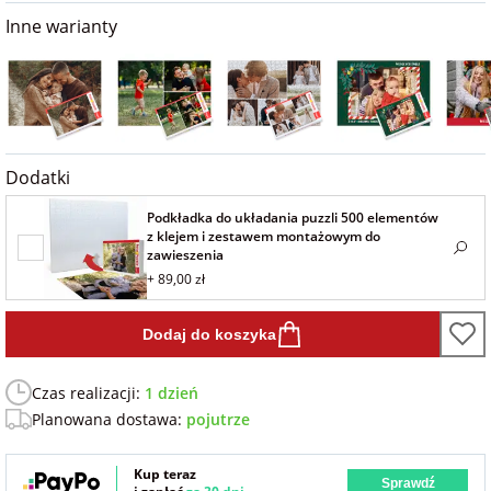
na 40 urodziny
personalizowane
Inne warianty
dla nauczyciela
na 50 urodziny
Torby
personalizowane
dla miłośników
na wesele
kotów
Poduszki ze
Dodatki
zdjęciem
na rocznicę
dla miłośników
Podkładka do układania puzzli 500 elementów
ślubu
psów
z klejem i zestawem montażowym do
Fotografie
zawieszenia
+ 89,00 zł
na rozpoczęcie
dla brata
szkoły
Naklejki i
naprasowanki
Dodaj do koszyka
dla siostry
imienne
na zakończenie
Czas realizacji:
1 dzień
szkoły
Planowana dostawa:
pojutrze
dla chłopaka
Bombki ze
zdjęciem
na pamiątkę z
Kup teraz
Sprawdź
wakacji
dla dziewczyny