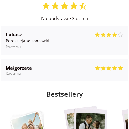
Na podstawie
2
opinii
Łukasz
Porozklejane koncowki
Rok temu
Małgorzata
Rok temu
Bestsellery