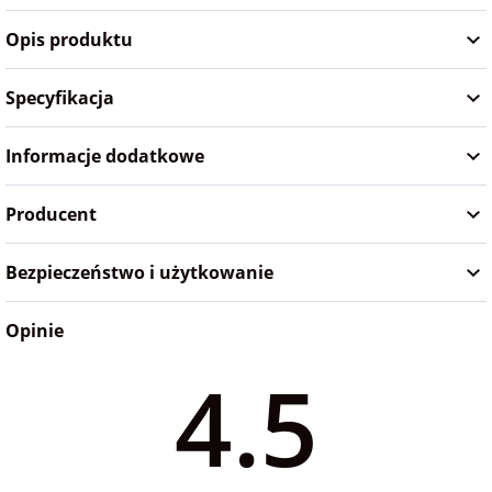
5,0
(1)
5,0
na Wielkanoc
Opis produktu
Specyfikacja
na wieczór
panieński
Informacje dodatkowe
na wieczór
kawalerski
Producent
Bezpieczeństwo i użytkowanie
Opinie
4.5