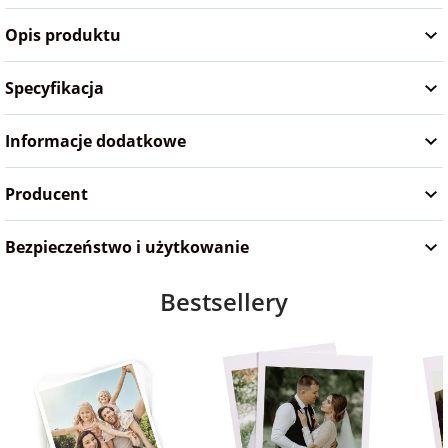
na Wielkanoc
Opis produktu
Specyfikacja
na wieczór
panieński
Informacje dodatkowe
na wieczór
kawalerski
Producent
Bezpieczeństwo i użytkowanie
Bestsellery