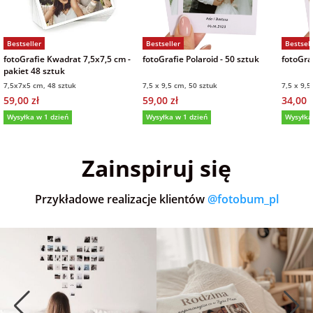
Bestseller
Bestseller
Bestsell
fotoGrafie Kwadrat 7,5x7,5 cm -
fotoGrafie Polaroid - 50 sztuk
fotoGraf
pakiet 48 sztuk
7,5x7x5 cm, 48 sztuk
7,5 x 9,5 cm, 50 sztuk
7,5 x 9,5
59,00 zł
59,00 zł
34,00 z
Wysyłka w 1 dzień
Wysyłka w 1 dzień
Wysyłka
5,0
(36)
5,0
(151)
5,0
Zainspiruj się
Przykładowe realizacje klientów
@fotobum_pl