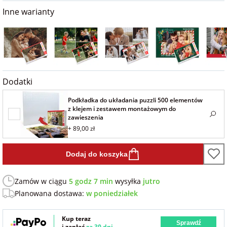
na 40 urodziny
personalizowane
Inne warianty
dla nauczyciela
na 50 urodziny
Torby
personalizowane
dla miłośników
na wesele
kotów
Poduszki ze
Dodatki
zdjęciem
na rocznicę
dla miłośników
Podkładka do układania puzzli 500 elementów
ślubu
psów
z klejem i zestawem montażowym do
Fotografie
zawieszenia
+ 89,00 zł
na rozpoczęcie
dla brata
szkoły
Naklejki i
Dodaj do koszyka
naprasowanki
dla siostry
imienne
na zakończenie
Zamów w ciągu
5 godz 7 min
wysyłka
jutro
szkoły
Planowana dostawa:
w poniedziałek
dla chłopaka
Bombki ze
zdjęciem
na pamiątkę z
Kup teraz
Sprawdź
wakacji
dla dziewczyny
i zapłać
za 30 dni