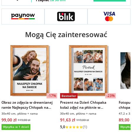
Fotoksiążki
na Dzień
dla przyjaciółki
Chłopaka
Dodatki i
opakowania
Mogą Cię zainteresować
dla przyjaciela
na Dzień Kobiet
na walentynki
na mikołajki
na prezent
-17%
-23%
Bestseller
świąteczny
Obraz ze zdjęcia w drewnianej
Prezent na Dzień Chłopaka
Fotopuz
ramie Najlepszy Chłopak na
kolaż zdjęć na płótnie w
chłopak
świecie 30x40 cm
drewnianej ramie obraz 30x40
pudełki
30x40 cm, płótno + rama
30x40 cm, płótno + rama
47,2 x 3
na Dzień Babci i
cm
99,00 zł
91,63 zł
89,00 z
119,00 zł
119,00 zł
Wysyłka w 1 dzień
Dziadka
5,0
(1)
Wysyłka w 1 dzień
Wysyłka