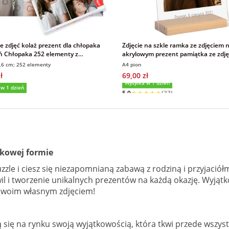
ze zdjęć kolaż prezent dla chłopaka
Zdjęcie na szkle ramka ze zdjęciem n
ń Chłopaka 252 elementy z
akrylowym prezent pamiątka ze zdję
iem
napisem A4
6,6 cm; 252 elementy
A4 pion
ł
69,00 zł
Wysyłka w 1 dzień
5,0
(33)
 w 1 dzień
kowej formie
le i ciesz się niezapomnianą zabawą z rodziną i przyjaciół
l i tworzenie unikalnych prezentów na każdą okazję. Wyjątk
- swoim własnym zdjęciem!
 się na rynku swoją wyjątkowością, która tkwi przede wszyst