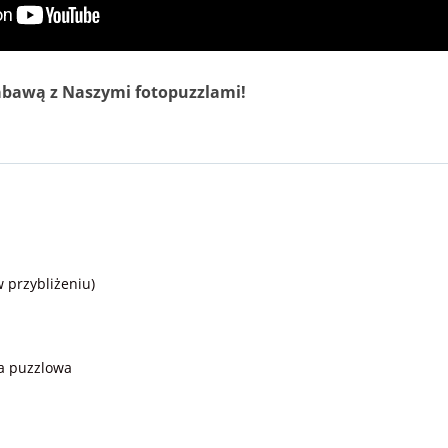
abawą z Naszymi fotopuzzlami!
w przybliżeniu)
a puzzlowa