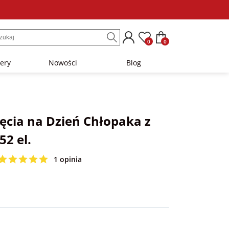
0
0
lery
Nowości
Blog
jęcia na Dzień Chłopaka z
2 el.
1 opinia