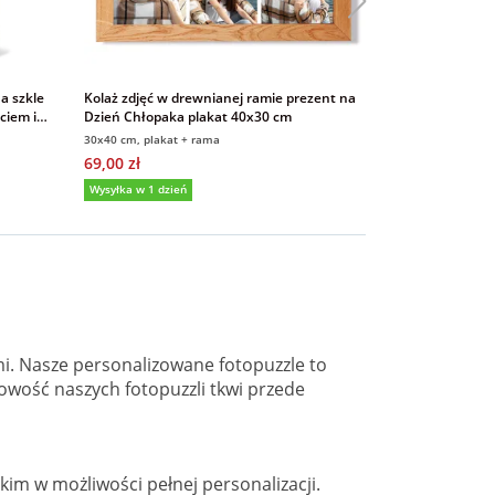
a szkle
Kolaż zdjęć w drewnianej ramie prezent na
Prezent na Dzi
ciem i
Dzień Chłopaka plakat 40x30 cm
plakat w drewn
30x40 cm, plakat + rama
30x40 cm, plakat
69,00 zł
69,00 zł
Wysyłka w 1 dzień
Wysyłka w 1 dzi
mi. Nasze personalizowane fotopuzzle to
owość naszych fotopuzzli tkwi przede
kim w możliwości pełnej personalizacji.