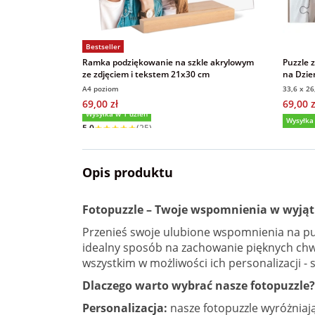
Bestseller
Ramka podziękowanie na szkle akrylowym
Puzzle 
ze zdjęciem i tekstem 21x30 cm
na Dzie
pudełk
A4 poziom
33,6 x 2
69,00 zł
69,00 z
Wysyłka w 1 dzień
5,0
(25)
Wysyłka
Opis produktu
Fotopuzzle – Twoje wspomnienia w wyjąt
Przenieś swoje ulubione wspomnienia na puzz
idealny sposób na zachowanie pięknych chwi
wszystkim w możliwości ich personalizacji 
Dlaczego warto wybrać nasze fotopuzzle?
Personalizacja:
nasze fotopuzzle wyróżniają