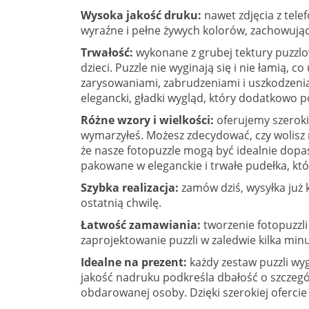
Wysoka jakość druku:
nawet zdjęcia z tele
wyraźne i pełne żywych kolorów, zachowując
Trwałość:
wykonane z grubej tektury puzzlo
dzieci. Puzzle nie wyginają się i nie łamią
zarysowaniami, zabrudzeniami i uszkodzenia
elegancki, gładki wygląd, który dodatkowo p
Różne wzory i wielkości:
oferujemy szeroki 
wymarzyłeś. Możesz zdecydować, czy wolisz m
że nasze fotopuzzle mogą być idealnie dopa
pakowane w eleganckie i trwałe pudełka, kt
Szybka realizacja:
zamów dziś, wysyłka już 
ostatnią chwilę.
Łatwość zamawiania:
tworzenie fotopuzzli
zaprojektowanie puzzli w zaledwie kilka minu
Idealne na prezent:
każdy zestaw puzzli wyg
jakość nadruku podkreśla dbałość o szczeg
obdarowanej osoby. Dzięki szerokiej ofercie