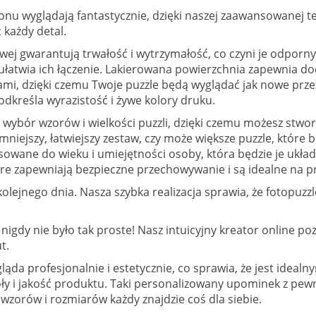
fonu wyglądają fantastycznie, dzięki naszej zaawansowanej t
 każdy detal.
wej gwarantują trwałość i wytrzymałość, co czyni je odpor
, co ułatwia ich łączenie. Lakierowana powierzchnia zapewni
mi, dzięki czemu Twoje puzzle będą wyglądać jak nowe przez
odkreśla wyrazistość i żywe kolory druku.
wybór wzorów i wielkości puzzli, dzięki czemu możesz stworz
niejszy, łatwiejszy zestaw, czy może większe puzzle, które
sowane do wieku i umiejętności osoby, która będzie je ukła
óre zapewniają bezpieczne przechowywanie i są idealne na p
kolejnego dnia. Nasza szybka realizacja sprawia, że fotopu
 nigdy nie było tak proste! Nasz intuicyjny kreator online 
t.
ląda profesjonalnie i estetycznie, co sprawia, że jest idea
óły i jakość produktu. Taki personalizowany upominek z pe
 wzorów i rozmiarów każdy znajdzie coś dla siebie.