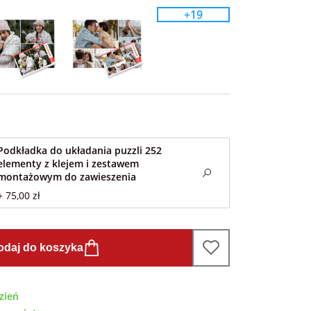
+19
Podkładka do układania puzzli 252
elementy z klejem i zestawem
montażowym do zawieszenia
+ 75,00 zł
odaj do koszyka
zień