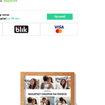
wa:
pojutrze
p teraz
Sprawdź
zapłać
za 30 dni