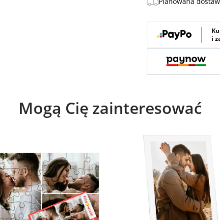
Planowana dosta
Ku
i 
Mogą Cię zainteresować