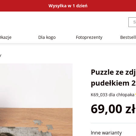
Wysyłka w 1 dzień
Okazje
Dla kogo
Fotoprezenty
Bestsel
y
Puzzle ze zd
pudełkiem 25
K69_033 dla chłopaka
69,00 zł
Inne warianty