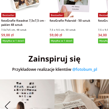
Bestseller
Bestseller
Bestsell
fotoGrafie Kwadrat 7,5x7,5 cm -
fotoGrafie Polaroid - 50 sztuk
fotoGraf
pakiet 48 sztuk
7,5x7x5 cm, 48 sztuk
7,5 x 9,5 cm, 50 sztuk
7,5 x 9,5
59,00 zł
59,00 zł
34,00 z
Wysyłka w 1 dzień
Wysyłka w 1 dzień
Wysyłka
5,0
(36)
5,0
(152)
5,0
Zainspiruj się
Przykładowe realizacje klientów
@fotobum_pl