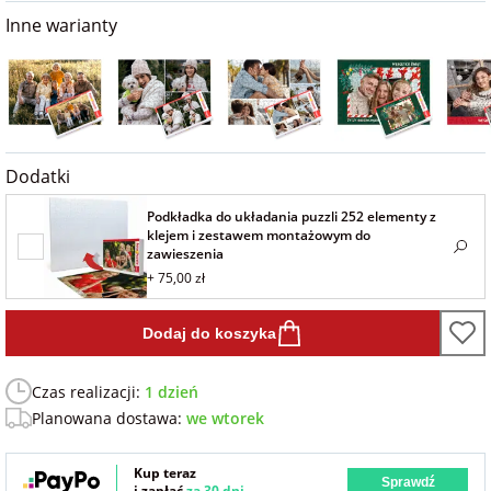
na 40 urodziny
personalizowane
Inne warianty
dla nauczyciela
na 50 urodziny
Torby
personalizowane
dla miłośników
na wesele
kotów
Poduszki ze
Dodatki
zdjęciem
na rocznicę
dla miłośników
Podkładka do układania puzzli 252 elementy z
ślubu
psów
klejem i zestawem montażowym do
Fotografie
zawieszenia
+ 75,00 zł
na rozpoczęcie
dla brata
szkoły
Naklejki i
Dodaj do koszyka
naprasowanki
dla siostry
imienne
na zakończenie
Czas realizacji:
1 dzień
szkoły
Planowana dostawa:
we wtorek
dla chłopaka
Bombki ze
zdjęciem
na pamiątkę z
Kup teraz
Sprawdź
wakacji
dla dziewczyny
i zapłać
za 30 dni