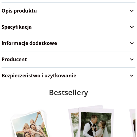
na Wielkanoc
Opis produktu
Specyfikacja
na wieczór
panieński
Informacje dodatkowe
na wieczór
kawalerski
Producent
Bezpieczeństwo i użytkowanie
Bestsellery