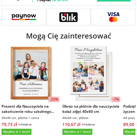
Fotoksiążki
na Dzień
dla przyjaciółki
Chłopaka
Dodatki i
opakowania
Mogą Cię zainteresować
dla przyjaciela
na Dzień Kobiet
na walentynki
na mikołajki
na prezent
-33%
-7%
świąteczny
Prezent dla Nauczyciela na
Obraz na płótnie dla nauczyciela
Podzięk
zakończenie roku szkolnego
kolaż zdjęć 40x60 cm
życzeni
obraz ze zdjęcia w drewnianej
30x40 cm, płótno + rama
40x60 cm, płótno
A4 pion,
na Dzień Babci i
ramie 30x40 cm
79,73 zł
110,67 zł
89,00 z
119,00 zł
119,00 zł
Dziadka
Wysyłka w 1 dzień
Wysyłka w 1 dzień
Wysyłka