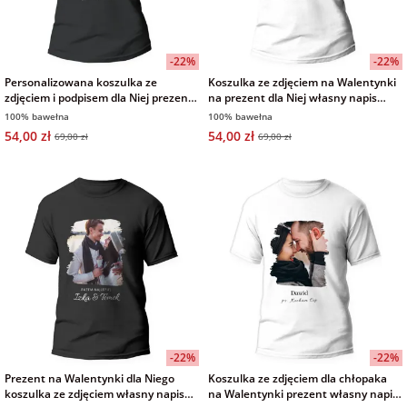
-22%
-22%
Personalizowana koszulka ze
Koszulka ze zdjęciem na Walentynki
zdjęciem i podpisem dla Niej prezent
na prezent dla Niej własny napis
na Walentynki czarna damska
biała damska
100% bawełna
100% bawełna
54,00 zł
54,00 zł
69,00 zł
69,00 zł
-22%
-22%
Prezent na Walentynki dla Niego
Koszulka ze zdjęciem dla chłopaka
koszulka ze zdjęciem własny napis
na Walentynki prezent własny napis