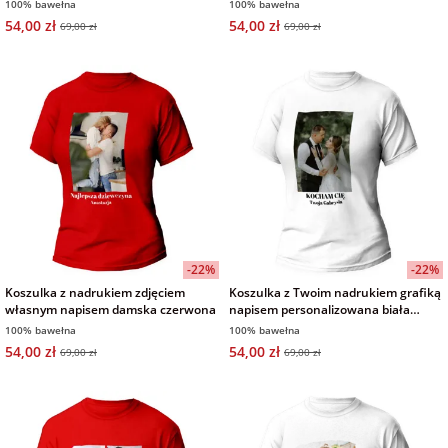
czarna męska na Dzień Ojca
100% bawełna
100% bawełna
54,00 zł
54,00 zł
69,00 zł
69,00 zł
-22%
-22%
Koszulka z nadrukiem zdjęciem
Koszulka z Twoim nadrukiem grafiką
własnym napisem damska czerwona
napisem personalizowana biała
damska
100% bawełna
100% bawełna
54,00 zł
54,00 zł
69,00 zł
69,00 zł