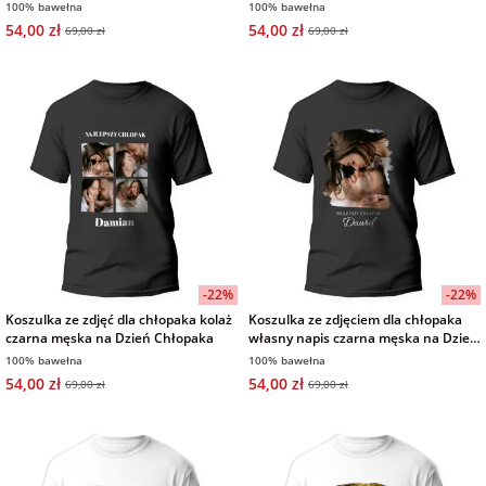
czarna męska
biała męska
100% bawełna
100% bawełna
54,00 zł
54,00 zł
69,00 zł
69,00 zł
-22%
-22%
Koszulka ze zdjęć dla chłopaka kolaż
Koszulka ze zdjęciem dla chłopaka
czarna męska na Dzień Chłopaka
własny napis czarna męska na Dzień
Chłopaka
100% bawełna
100% bawełna
54,00 zł
54,00 zł
69,00 zł
69,00 zł