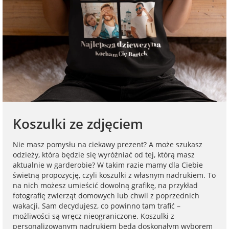
na Dzień Mamy
dla 30-latka
Kupony na
Zawieszki do
walentynki
samochodu ze
FotoKalendarze
na Dzień
dla 40-latka
zdjęciem
drewniane
Dziecka
Naklejki
dla mamy
Personalizowane
FotoKalendarze
na Dzień Ojca
gry ze zdjęciem
magnetyczne
Listwy do plakatów
dla taty
na urodziny
Plakaty ze zdjęć
FotoKalendarze
Opakowania
Koszulki ze zdjęciem
adwentowe
prezentowe
dla babci
na roczek
Kubki
Nie masz pomysłu na ciekawy prezent? A może szukasz
personalizowane
Woreczki z organzy
odzieży, która będzie się wyróżniać od tej, którą masz
dla dziadka
aktualnie w garderobie? W takim razie mamy dla Ciebie
na 18 urodziny
świetną propozycję, czyli koszulki z własnym nadrukiem. To
Koszulki
Koperty
na nich możesz umieścić dowolną grafikę, na przykład
dla dziecka
personalizowane
fotografię zwierząt domowych lub chwil z poprzednich
na 30 urodziny
wakacji. Sam decydujesz, co powinno tam trafić –
Inne
możliwości są wręcz nieograniczone. Koszulki z
dla ucznia
Fartuchy
personalizowanym nadrukiem będą doskonałym wyborem