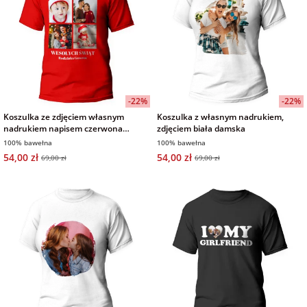
-22%
-22%
Koszulka ze zdjęciem własnym
Koszulka z własnym nadrukiem,
nadrukiem napisem czerwona
zdjęciem biała damska
męska, Kolaż Zdjęć
100% bawełna
100% bawełna
54,00 zł
54,00 zł
69,00 zł
69,00 zł