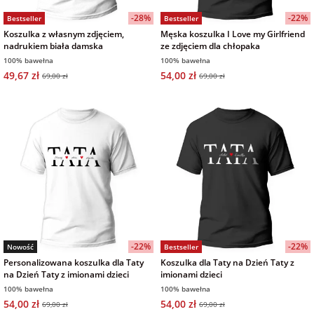
-28%
-22%
Bestseller
Bestseller
Koszulka z własnym zdjęciem,
Męska koszulka I Love my Girlfriend
nadrukiem biała damska
ze zdjęciem dla chłopaka
100% bawełna
100% bawełna
49,67 zł
54,00 zł
69,00 zł
69,00 zł
-22%
-22%
Nowość
Bestseller
Personalizowana koszulka dla Taty
Koszulka dla Taty na Dzień Taty z
na Dzień Taty z imionami dzieci
imionami dzieci
100% bawełna
100% bawełna
54,00 zł
54,00 zł
69,00 zł
69,00 zł