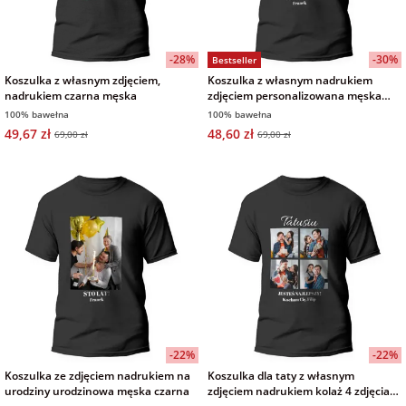
na Wielkanoc
-28%
-30%
Bestseller
Koszulka z własnym zdjęciem,
Koszulka z własnym nadrukiem
na wieczór
nadrukiem czarna męska
zdjęciem personalizowana męska
panieński
czarna
100% bawełna
100% bawełna
49,67 zł
48,60 zł
69,00 zł
69,00 zł
na wieczór
kawalerski
-22%
-22%
Koszulka ze zdjęciem nadrukiem na
Koszulka dla taty z własnym
urodziny urodzinowa męska czarna
zdjęciem nadrukiem kolaż 4 zdjęcia