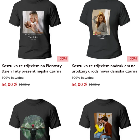
Fotoksiążki
na Dzień
dla przyjaciółki
Chłopaka
Dodatki i
opakowania
dla przyjaciela
na Dzień Kobiet
-22%
-22%
na walentynki
Koszulka ze zdjęciem na Pierwszy
Koszulka ze zdjęciem nadrukiem na
Dzień Taty prezent męska czarna
urodziny urodzinowa damska czarna
100% bawełna
100% bawełna
na mikołajki
54,00 zł
54,00 zł
69,00 zł
69,00 zł
na prezent
świąteczny
na Dzień Babci i
Dziadka