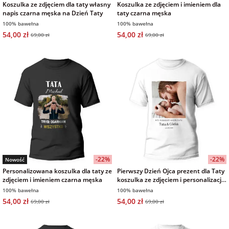
Koszulka ze zdjęciem dla taty własny
Koszulka ze zdjęciem i imieniem dla
napis czarna męska na Dzień Taty
taty czarna męska
100% bawełna
100% bawełna
54,00 zł
54,00 zł
69,00 zł
69,00 zł
-22%
-22%
Nowość
Personalizowana koszulka dla taty ze
Pierwszy Dzień Ojca prezent dla Taty
zdjęciem i imieniem czarna męska
koszulka ze zdjęciem i personalizacją
biała męska
100% bawełna
100% bawełna
54,00 zł
54,00 zł
69,00 zł
69,00 zł