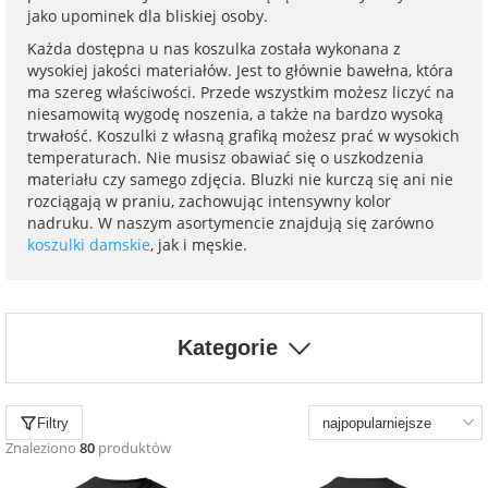
na 40 urodziny
personalizowane
jako upominek dla bliskiej osoby.
Każda dostępna u nas koszulka została wykonana z
dla nauczyciela
wysokiej jakości materiałów. Jest to głównie bawełna, która
na 50 urodziny
Torby
ma szereg właściwości. Przede wszystkim możesz liczyć na
personalizowane
niesamowitą wygodę noszenia, a także na bardzo wysoką
dla miłośników
trwałość. Koszulki z własną grafiką możesz prać w wysokich
na wesele
kotów
temperaturach. Nie musisz obawiać się o uszkodzenia
Poduszki ze
materiału czy samego zdjęcia. Bluzki nie kurczą się ani nie
zdjęciem
rozciągają w praniu, zachowując intensywny kolor
na rocznicę
dla miłośników
nadruku. W naszym asortymencie znajdują się zarówno
ślubu
psów
koszulki damskie
, jak i męskie.
Fotografie
na rozpoczęcie
dla brata
szkoły
Naklejki i
naprasowanki
Kategorie
dla siostry
imienne
na zakończenie
szkoły
dla chłopaka
Bombki ze
Filtry
zdjęciem
Znaleziono
80
produktów
na pamiątkę z
wakacji
dla dziewczyny