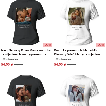
-22%
-22%
Nasz Pierwszy Dzień Mamy koszulka
Koszulka prezent dla Mamy Mój
ze zdjęciem dla mamy prezent na
Pierwszy Dzień Mamy ze zdjęciem
Dzień Matki czarna damska
własnym tekstem biała damska
100% bawełna
100% bawełna
54,00 zł
54,00 zł
69,00 zł
69,00 zł