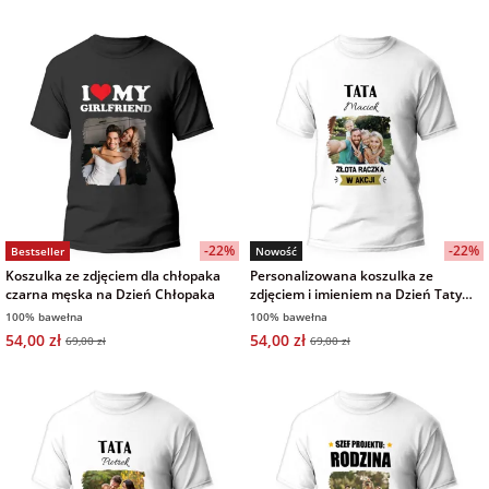
-22%
-22%
Bestseller
Nowość
Koszulka ze zdjęciem dla chłopaka
Personalizowana koszulka ze
czarna męska na Dzień Chłopaka
zdjęciem i imieniem na Dzień Taty
biała męska
100% bawełna
100% bawełna
54,00 zł
54,00 zł
69,00 zł
69,00 zł