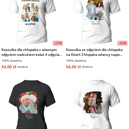
-22%
-22%
Koszulka dla chłopaka z własnym
Koszulka ze zdjęciem dla chłopaka
zdjęciem nadrukiem kolaż 4 zdjęcia
na Dzień Chłopaka własny napis
biała męska na Dzień Chłopaka
biała męska
100% bawełna
100% bawełna
54,00 zł
54,00 zł
69,00 zł
69,00 zł