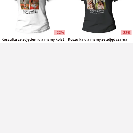
-22%
-22%
Koszulka ze zdjęciem dla mamy kolaż
Koszulka dla mamy ze zdjęć czarna
4 zdjęcia biała damska na Dzień
damska na Dzień Mamy
Mamy
100% bawełna
100% bawełna
54,00 zł
54,00 zł
69,00 zł
69,00 zł
-22%
-22%