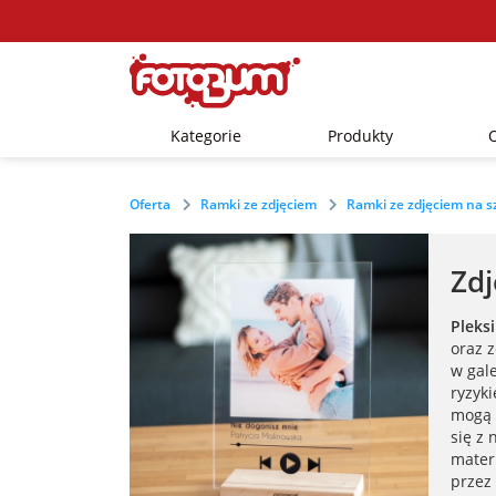
Kategorie
Produkty
Oferta
Ramki ze zdjęciem
Ramki ze zdjęciem na s
Zdj
Pleks
oraz 
w gal
ryzyk
mogą 
się z
mater
przez