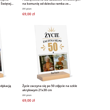
 Świętej
na komunię od dziecka ramka ze
zdjęciem na szkle akrylowym 21x30 cm
A4 pion
69,00 zł
edykacją
Życie zaczyna się po 50 zdjęcie na szkle
akrylowym 21x30 cm
A4 pion
69,00 zł