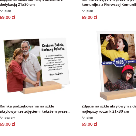
dedykacją 21x30 cm
komunijna z Pierwszej Komunii
A4
A4 pion
A4 pion
69,00 zł
69,00 zł
Ramka podziękowanie na szkle
Zdjęcie na szkle akrylowym z d
akrylowym ze zdjęciem i tekstem prezent
najlepszy rocznik 21x30 cm
dla Babci i Dziadka 21x30cm
A4 poziom
A4 pion
69,00 zł
69,00 zł