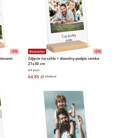
-6%
-6%
Bestseller
mionami
Zdjęcie na szkle + dowolny podpis ramka
21x30 cm
A4 pion
64,85 zł
69,00 zł