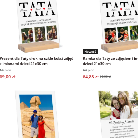
Nowość
Prezent dla Taty druk na szkle kolaż zdjęć
Ramka dla Taty ze zdjęciem i i
z imionami dzieci 21x30 cm
dzieci 21x30 cm
A4 pion
A4 pion
69,00 zł
64,85 zł
69,00 zł