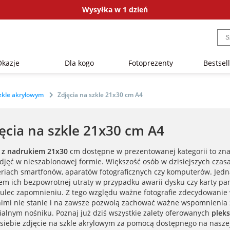
Wysyłka w 1 dzień
Okazje
Dla kogo
Fotoprezenty
Bestsel
zkle akrylowym
Zdjęcia na szkle 21x30 cm A4
ęcia na szkle 21x30 cm A4
i z nadrukiem 21x30
cm dostępne w prezentowanej kategorii to znak
zdjęć w nieszablonowej formie. Większość osób w dzisiejszych cza
eriach smartfonów, aparatów fotograficznych czy komputerów. Jedna
iem ich bezpowrotnej utraty w przypadku awarii dysku czy karty p
ulec zapomnieniu. Z tego względu ważne fotografie zdecydowanie 
 nimi nie stanie i na zawsze pozwolą zachować ważne wspomnienia 
ialnym nośniku. Poznaj już dziś wszystkie zalety oferowanych
pleks
 siebie zdjęcie na szkle akrylowym za pomocą dostępnego na nasze