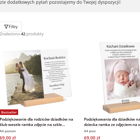
azie dodatkowych pytań pozostajemy do Twojej dyspozycji!
Filtry
Znaleziono
42
produkty
Bestseller
Podziękowanie dla rodziców dziadków na
Podziękowania dla dziadków na
ślub wesele ramka zdjęcie na szkle
dziecka ramka ze zdjęciem na 
akrylowym 21x30 cm
cm
A4 poziom
A4 pion
69,00 zł
69,00 zł