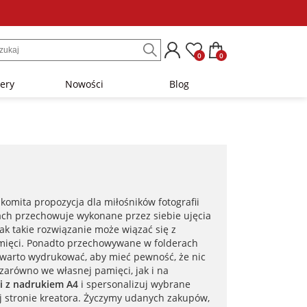
0
0
lery
Nowości
Blog
omita propozycja dla miłośników fotografii
sach przechowuje wykonane przez siebie ujęcia
k takie rozwiązanie może wiązać się z
amięci. Ponadto przechowywane w folderach
warto wydrukować, aby mieć pewność, że nic
zarówno we własnej pamięci, jak i na
i z nadrukiem A4
i spersonalizuj wybrane
j stronie kreatora. Życzymy udanych zakupów,