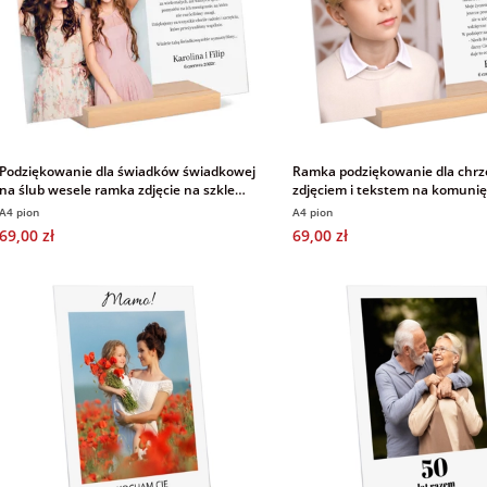
Podziękowanie dla świadków świadkowej
Ramka podziękowanie dla chrz
na ślub wesele ramka zdjęcie na szkle
zdjęciem i tekstem na komuni
akrylowym 21x30 cm
A4 pion
A4 pion
69,00 zł
69,00 zł