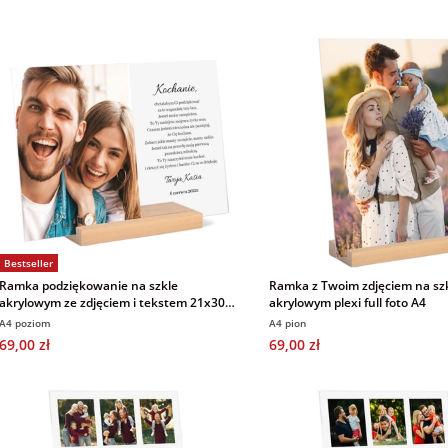
Bestseller
Ramka podziękowanie na szkle
Ramka z Twoim zdjęciem na sz
akrylowym ze zdjęciem i tekstem 21x30
akrylowym plexi full foto A4
cm
A4 poziom
A4 pion
69,00 zł
69,00 zł