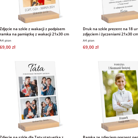
Zdjęcie na szkle z wakacji z podpisem
Druk na szkle prezent na 18 ur
ramka na pamiątkę z wakacji 21x30 cm
zdjęciem i życzeniami 21x30 c
A4 pion
A4 pion
69,00 zł
69,00 zł
Zdjęcie na szkle dla Taty statuetka z
Ramka ze zdjęciem prezent pa