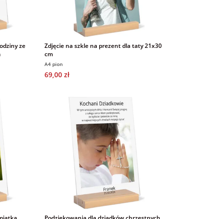
odziny ze
Zdjęcie na szkle na prezent dla taty 21x30
m
cm
A4 pion
69,00 zł
miątka
Podziękowania dla dziadków chrzestnych