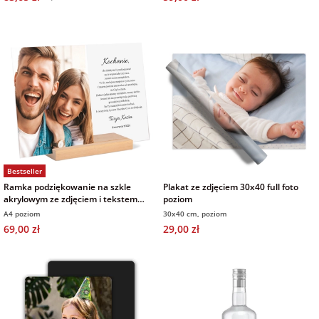
Fotoksiążki
na Dzień
dla przyjaciółki
Chłopaka
Dodatki i
opakowania
dla przyjaciela
na Dzień Kobiet
na walentynki
Bestseller
na mikołajki
Ramka podziękowanie na szkle
Plakat ze zdjęciem 30x40 full foto
akrylowym ze zdjęciem i tekstem
poziom
21x30 cm
A4 poziom
30x40 cm, poziom
na prezent
69,00 zł
29,00 zł
świąteczny
na Dzień Babci i
Dziadka