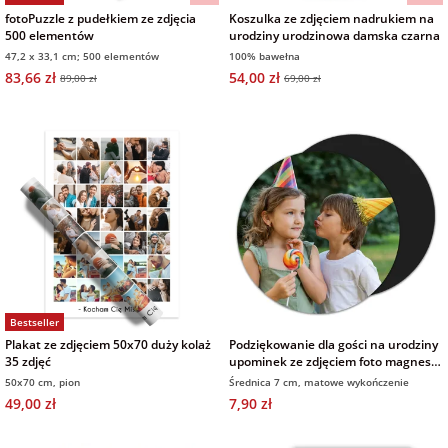
fotoPuzzle z pudełkiem ze zdjęcia
Koszulka ze zdjęciem nadrukiem na
500 elementów
urodziny urodzinowa damska czarna
47,2 x 33,1 cm; 500 elementów
100% bawełna
83,66 zł
54,00 zł
89,00 zł
69,00 zł
Bestseller
Plakat ze zdjęciem 50x70 duży kolaż
Podziękowanie dla gości na urodziny
35 zdjęć
upominek ze zdjęciem foto magnes
okrągły wykończenie matowe
50x70 cm, pion
Średnica 7 cm, matowe wykończenie
49,00 zł
7,90 zł