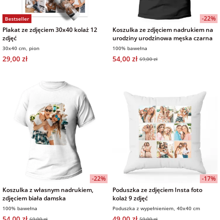
-22%
Bestseller
Plakat ze zdjęciem 30x40 kolaż 12
Koszulka ze zdjęciem nadrukiem na
zdjęć
urodziny urodzinowa męska czarna
30x40 cm, pion
100% bawełna
29,00 zł
54,00 zł
69,00 zł
-22%
-17%
Koszulka z własnym nadrukiem,
Poduszka ze zdjęciem Insta foto
zdjęciem biała damska
kolaż 9 zdjęć
100% bawełna
Poduszka z wypełnieniem, 40x40 cm
54,00 zł
49,00 zł
69,00 zł
59,00 zł