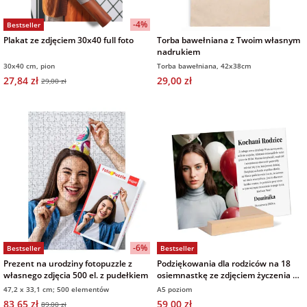
na 40 urodziny
personalizowane
-4%
Bestseller
dla nauczyciela
Plakat ze zdjęciem 30x40 full foto
Torba bawełniana z Twoim własnym
na 50 urodziny
Torby
nadrukiem
personalizowane
30x40 cm, pion
Torba bawełniana, 42x38cm
dla miłośników
27,84 zł
29,00 zł
29,00 zł
na wesele
kotów
Poduszki ze
zdjęciem
na rocznicę
dla miłośników
ślubu
psów
Fotografie
na rozpoczęcie
dla brata
szkoły
Naklejki i
naprasowanki
dla siostry
imienne
na zakończenie
-6%
Bestseller
Bestseller
szkoły
Prezent na urodziny fotopuzzle z
Podziękowania dla rodziców na 18
dla chłopaka
Bombki ze
własnego zdjęcia 500 el. z pudełkiem
osiemnastkę ze zdjęciem życzenia na
zdjęciem
szkle 21x15 cm
47,2 x 33,1 cm; 500 elementów
A5 poziom
na pamiątkę z
83,65 zł
59,00 zł
89,00 zł
wakacji
dla dziewczyny