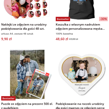
-30%
Bestseller
Naklejki ze zdjęciem na urodziny
Koszulka z własnym nadrukiem
podziękowania dla gości 48 szt.
zdjęciem personalizowana męska
czarna
arkusz A4, zestaw 48 sztuk
100% bawełna
9,90 zł
48,60 zł
69,00 zł
Bestseller
Puzzle ze zdjęciem na prezent 500 el.
Podziękowanie na roczek urodziny
z pudełkiem
dla gości magnes ze zdjęciem serce