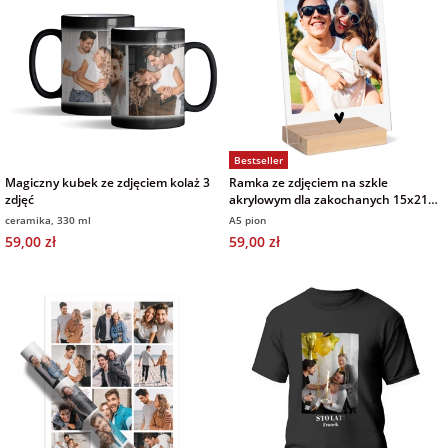
Bestseller
Magiczny kubek ze zdjęciem kolaż 3
Ramka ze zdjęciem na szkle
zdjęć
akrylowym dla zakochanych 15x21
cm
ceramika, 330 ml
A5 pion
59,00 zł
59,00 zł