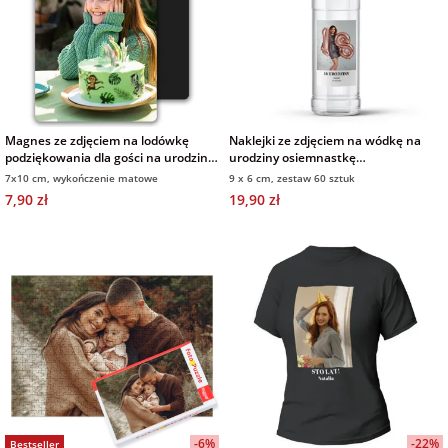
na Wielkanoc
na wieczór
panieński
Magnes ze zdjęciem na lodówkę
Naklejki ze zdjęciem na wódkę na
podziękowania dla gości na urodziny
urodziny osiemnastkę
na wieczór
7x10 cm wykończenie matowe
podziękowanie dla gości
7x10 cm, wykończenie matowe
9 x 6 cm, zestaw 60 sztuk
kawalerski
7,90 zł
19,90 zł
-6%
-22%
Bestseller