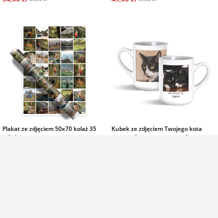
Plakat ze zdjęciem 50x70 kolaż 35
Kubek ze zdjęciem Twojego kota
zdjęć
personalizowany prezent dla
miłośników kotów
50x70 cm, pion
ceramika, 325 ml
49,00 zł
45,00 zł