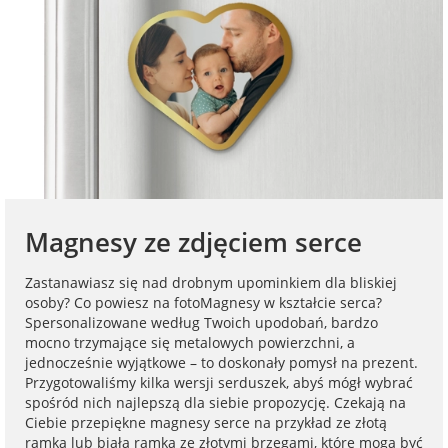
na Dzień Mamy
dla 30-latka
Kupony na
Zawieszki do
walentynki
samochodu ze
FotoKalendarze
na Dzień
dla 40-latka
zdjęciem
drewniane
Dziecka
Naklejki
dla mamy
Personalizowane
FotoKalendarze
na Dzień Ojca
gry ze zdjęciem
magnetyczne
Listwy do plakatów
dla taty
na urodziny
Plakaty ze zdjęć
FotoKalendarze
Opakowania
Magnesy ze zdjęciem serce
adwentowe
prezentowe
dla babci
na roczek
Kubki
Zastanawiasz się nad drobnym upominkiem dla bliskiej
personalizowane
Woreczki z organzy
osoby? Co powiesz na fotoMagnesy w kształcie serca?
dla dziadka
Spersonalizowane według Twoich upodobań, bardzo
na 18 urodziny
mocno trzymające się metalowych powierzchni, a
Koszulki
Koperty
jednocześnie wyjątkowe – to doskonały pomysł na prezent.
dla dziecka
personalizowane
Przygotowaliśmy kilka wersji serduszek, abyś mógł wybrać
na 30 urodziny
spośród nich najlepszą dla siebie propozycję. Czekają na
Inne
Ciebie przepiękne magnesy serce na przykład ze złotą
dla ucznia
Fartuchy
ramką lub białą ramką ze złotymi brzegami, które mogą być