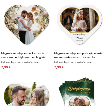
na Wielkanoc
na wieczór
panieński
na wieczór
kawalerski
Magnes ze zdjęciem w kształcie
Magnes ze zdjęciem podziękowania
serca na podziękowanie dla gości
na komunię serce złota ramka
weselnych na ślub
8x7 cm, błyszczące wykończenie
8x7 cm, błyszczące wykończenie
7,90 zł
7,90 zł