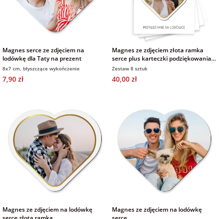
Magnes serce ze zdjęciem na
Magnes ze zdjęciem złota ramka
lodówkę dla Taty na prezent
serce plus karteczki podziękowania
butelkowa zieleń złote
8x7 cm, błyszczące wykończenie
Zestaw 8 sztuk
7,90 zł
40,00 zł
Magnes ze zdjęciem na lodówkę
Magnes ze zdjęciem na lodówkę
serce złota ramka
serce