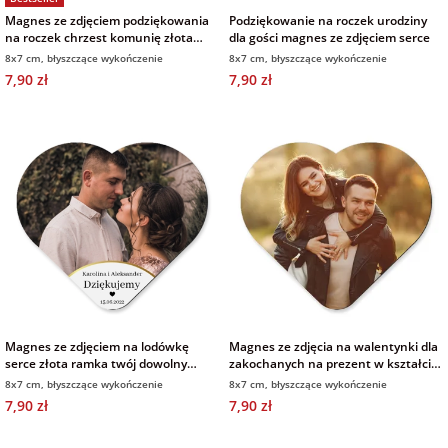
Fotoksiążki
Magnes ze zdjęciem podziękowania
Podziękowanie na roczek urodziny
na roczek chrzest komunię złota
dla gości magnes ze zdjęciem serce
ramka
na Dzień
dla przyjaciółki
8x7 cm, błyszczące wykończenie
8x7 cm, błyszczące wykończenie
Chłopaka
Dodatki i
7,90 zł
7,90 zł
opakowania
dla przyjaciela
na Dzień Kobiet
na walentynki
na mikołajki
na prezent
świąteczny
Magnes ze zdjęciem na lodówkę
Magnes ze zdjęcia na walentynki dla
serce złota ramka twój dowolny
zakochanych na prezent w kształcie
tekst
serca
8x7 cm, błyszczące wykończenie
8x7 cm, błyszczące wykończenie
na Dzień Babci i
7,90 zł
7,90 zł
Dziadka