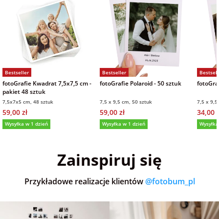
Bestseller
Bestseller
Bestsell
fotoGrafie Kwadrat 7,5x7,5 cm -
fotoGrafie Polaroid - 50 sztuk
fotoGraf
pakiet 48 sztuk
7,5x7x5 cm, 48 sztuk
7,5 x 9,5 cm, 50 sztuk
7,5 x 9,5
59,00 zł
59,00 zł
34,00 z
Wysyłka w 1 dzień
Wysyłka w 1 dzień
Wysyłka
5,0
(36)
5,0
(152)
5,0
Zainspiruj się
Przykładowe realizacje klientów
@fotobum_pl