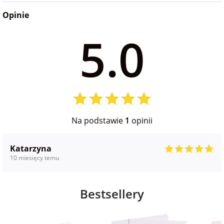
Opinie
na Wielkanoc
5.0
na wieczór
panieński
na wieczór
kawalerski
Na podstawie
1
opinii
Katarzyna
10 miesięcy temu
Bestsellery