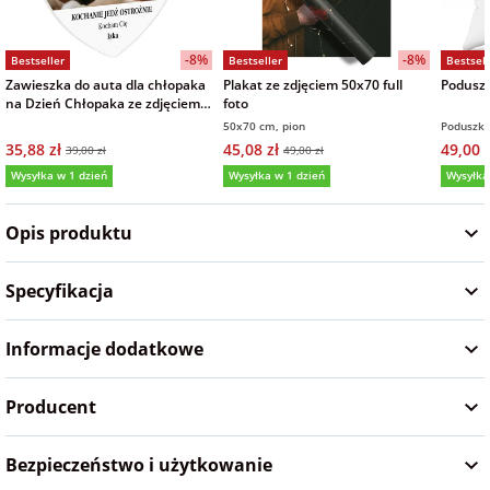
Fotoksiążki
-8%
-8%
Bestseller
Bestseller
Bestsell
na Dzień
dla przyjaciółki
Chłopaka
Dodatki i
Zawieszka do auta dla chłopaka
Plakat ze zdjęciem 50x70 full
Poduszk
na Dzień Chłopaka ze zdjęciem i
foto
opakowania
napisem na prezent
50x70 cm, pion
Poduszka
dla przyjaciela
35,88 zł
45,08 zł
49,00 z
na Dzień Kobiet
39,00 zł
49,00 zł
Wysyłka w 1 dzień
Wysyłka w 1 dzień
Wysyłka
5,0
(47)
5,0
(131)
4,9
na walentynki
Opis produktu
na mikołajki
Specyfikacja
Informacje dodatkowe
na prezent
świąteczny
Producent
na Dzień Babci i
Dziadka
Bezpieczeństwo i użytkowanie