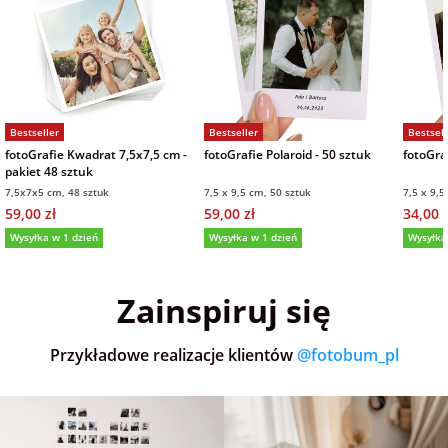
Bestseller
Bestseller
Bestsell
fotoGrafie Kwadrat 7,5x7,5 cm -
fotoGrafie Polaroid - 50 sztuk
fotoGraf
pakiet 48 sztuk
7,5x7x5 cm, 48 sztuk
7,5 x 9,5 cm, 50 sztuk
7,5 x 9,5
59,00 zł
59,00 zł
34,00 z
Wysyłka w 1 dzień
Wysyłka w 1 dzień
Wysyłka
5,0
(36)
5,0
(152)
5,0
Zainspiruj się
Przykładowe realizacje klientów
@fotobum_pl