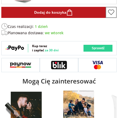
Fotoksiążki
Dodaj do koszyka
na Dzień
dla przyjaciółki
Chłopaka
Dodatki i
opakowania
Czas realizacji:
1 dzień
dla przyjaciela
Planowana dostawa:
we wtorek
na Dzień Kobiet
Kup teraz
Sprawdź
i zapłać
za 30 dni
na walentynki
na mikołajki
Mogą Cię zainteresować
na prezent
świąteczny
na Dzień Babci i
Dziadka