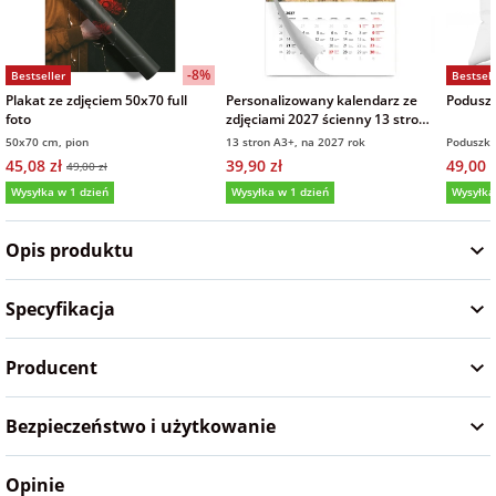
na Wielkanoc
-8%
Bestseller
Bestsell
na wieczór
Plakat ze zdjęciem 50x70 full
Personalizowany kalendarz ze
Poduszk
foto
zdjęciami 2027 ścienny 13 stron
panieński
na prezent
50x70 cm, pion
13 stron A3+, na 2027 rok
Poduszka
45,08 zł
39,90 zł
49,00 z
49,00 zł
na wieczór
Wysyłka w 1 dzień
Wysyłka w 1 dzień
Wysyłka
kawalerski
5,0
(131)
5,0
(24)
4,9
Opis produktu
Specyfikacja
Producent
Bezpieczeństwo i użytkowanie
Opinie