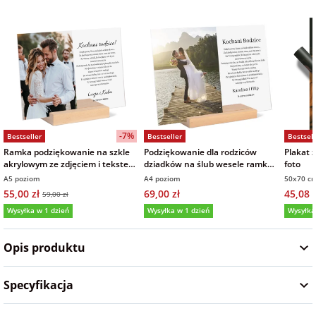
Fotoksiążki
na Dzień
dla przyjaciółki
Chłopaka
Dodatki i
opakowania
dla przyjaciela
na Dzień Kobiet
-7%
Bestseller
Bestseller
Bestsell
na walentynki
Ramka podziękowanie na szkle
Podziękowanie dla rodziców
Plakat 
akrylowym ze zdjęciem i tekstem
dziadków na ślub wesele ramka
foto
15x21 cm
zdjęcie na szkle akrylowym
A5 poziom
A4 poziom
50x70 cm
na mikołajki
21x30 cm
55,00 zł
69,00 zł
45,08 z
59,00 zł
Wysyłka w 1 dzień
Wysyłka w 1 dzień
Wysyłka
na prezent
5,0
(161)
5,0
(9)
5,0
świąteczny
Opis produktu
na Dzień Babci i
Specyfikacja
Dziadka