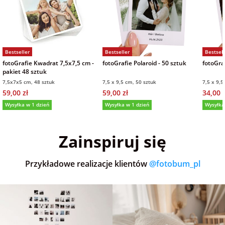
Bestseller
Bestseller
Bestsell
fotoGrafie Kwadrat 7,5x7,5 cm -
fotoGrafie Polaroid - 50 sztuk
fotoGraf
pakiet 48 sztuk
7,5x7x5 cm, 48 sztuk
7,5 x 9,5 cm, 50 sztuk
7,5 x 9,5
59,00 zł
59,00 zł
34,00 z
Wysyłka w 1 dzień
Wysyłka w 1 dzień
Wysyłka
5,0
(36)
5,0
(151)
5,0
Zainspiruj się
Przykładowe realizacje klientów
@fotobum_pl