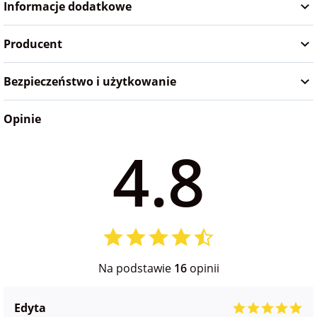
Informacje dodatkowe
na Wielkanoc
Producent
na wieczór
panieński
Bezpieczeństwo i użytkowanie
Opinie
na wieczór
kawalerski
4.8
Na podstawie
16
opinii
Edyta