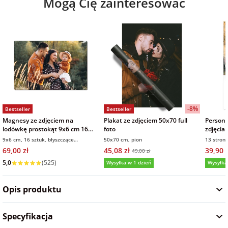
Mogą Cię zainteresować
Fotoksiążki
na Dzień
dla przyjaciółki
Chłopaka
Dodatki i
opakowania
dla przyjaciela
na Dzień Kobiet
na walentynki
-8%
Bestseller
Bestseller
Magnesy ze zdjęciem na
Plakat ze zdjęciem 50x70 full
Persona
lodówkę prostokąt 9x6 cm 16
foto
zdjęcia
na mikołajki
sztuk
na prez
9x6 cm, 16 sztuk, błyszczące
50x70 cm, pion
13 stron
wykończenie
69,00 zł
45,08 zł
39,90 z
49,00 zł
na prezent
5,0
(525)
Wysyłka w 1 dzień
Wysyłka
świąteczny
5,0
(131)
5,0
Opis produktu
na Dzień Babci i
Dziadka
Specyfikacja