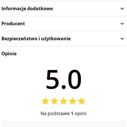
Informacje dodatkowe
na Wielkanoc
Producent
na wieczór
panieński
Bezpieczeństwo i użytkowanie
na wieczór
Opinie
kawalerski
5.0
Na podstawie
1
opinii