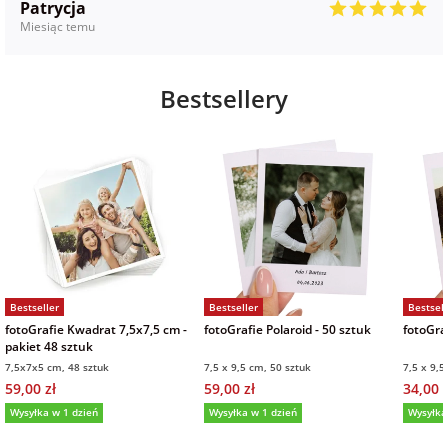
Patrycja
Miesiąc temu
Bestsellery
Bestseller
Bestseller
Bestsell
fotoGrafie Kwadrat 7,5x7,5 cm -
fotoGrafie Polaroid - 50 sztuk
fotoGraf
pakiet 48 sztuk
7,5x7x5 cm, 48 sztuk
7,5 x 9,5 cm, 50 sztuk
7,5 x 9,5
59,00 zł
59,00 zł
34,00 z
Wysyłka w 1 dzień
Wysyłka w 1 dzień
Wysyłka
5,0
(36)
5,0
(151)
5,0