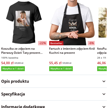
na Wielkanoc
na wieczór
panieński
na wieczór
-22%
-6%
Bestseller
kawalerski
Koszulka ze zdjęciem na
Fartuch z imieniem zdjęciem Król
fotoPuz
Pierwszy Dzień Taty prezent
Kuchni na prezent
zdjęcia
męska czarna
na Dzie
100% bawełna
28 x 19 
54,00 zł
55,45 zł
46,06 z
69,00 zł
59,00 zł
Wysyłka w 1 dzień
Wysyłka w 1 dzień
Wysyłka
5,0
Opis produktu
Specyfikacja
Informacje dodatkowe