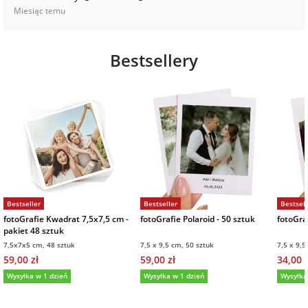
Miesiąc temu
Bestsellery
Bestseller
Bestseller
Bestsell
fotoGrafie Kwadrat 7,5x7,5 cm -
fotoGrafie Polaroid - 50 sztuk
fotoGraf
pakiet 48 sztuk
7,5x7x5 cm, 48 sztuk
7,5 x 9,5 cm, 50 sztuk
7,5 x 9,5
59,00 zł
59,00 zł
34,00 z
Wysyłka w 1 dzień
Wysyłka w 1 dzień
Wysyłka
5,0
(36)
5,0
(151)
5,0