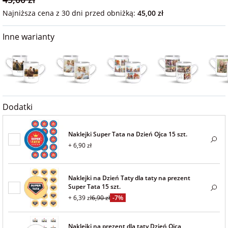
na 40 urodziny
personalizowane
Najniższa cena z 30 dni przed obniżką:
45,00 zł
dla nauczyciela
na 50 urodziny
Torby
Inne warianty
personalizowane
dla miłośników
na wesele
kotów
Poduszki ze
zdjęciem
na rocznicę
dla miłośników
ślubu
psów
Dodatki
Fotografie
Naklejki Super Tata na Dzień Ojca 15 szt.
na rozpoczęcie
dla brata
+ 6,90 zł
szkoły
Naklejki i
naprasowanki
dla siostry
imienne
na zakończenie
Naklejki na Dzień Taty dla taty na prezent
szkoły
Super Tata 15 szt.
dla chłopaka
Bombki ze
+ 6,39 zł
6,90 zł
-7%
zdjęciem
na pamiątkę z
Naklejki na prezent dla taty Dzień Ojca
wakacji
dla dziewczyny