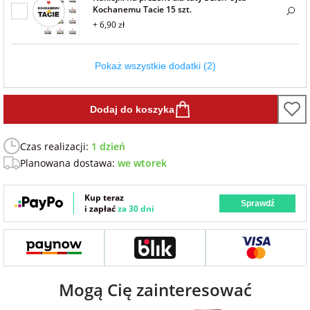
Kochanemu Tacie 15 szt.
Fotoksiążki
+ 6,90 zł
na Dzień
dla przyjaciółki
Chłopaka
Dodatki i
Pokaż wszystkie dodatki (2)
opakowania
dla przyjaciela
na Dzień Kobiet
Dodaj do koszyka
na walentynki
Czas realizacji:
1 dzień
Planowana dostawa:
we wtorek
na mikołajki
Kup teraz
Sprawdź
i zapłać
za 30 dni
na prezent
świąteczny
na Dzień Babci i
Mogą Cię zainteresować
Dziadka