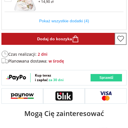
+ 14,90 zł
Fotoksiążki
na Dzień
dla przyjaciółki
Pokaż wszystkie dodatki (4)
Chłopaka
Dodatki i
opakowania
dla przyjaciela
Dodaj do koszyka
na Dzień Kobiet
Czas realizacji:
2 dni
na walentynki
Planowana dostawa:
w środę
na mikołajki
Kup teraz
Sprawdź
i zapłać
za 30 dni
na prezent
świąteczny
Mogą Cię zainteresować
na Dzień Babci i
Dziadka