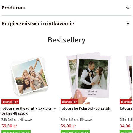
Producent
Bezpieczeństwo i użytkowanie
Bestsellery
Bestseller
Bestseller
Bestsell
fotoGrafie Kwadrat 7,5x7,5 cm -
fotoGrafie Polaroid - 50 sztuk
fotoGraf
pakiet 48 sztuk
7,5x7x5 cm, 48 sztuk
7,5 x 9,5 cm, 50 sztuk
7,5 x 9,5
59,00 zł
59,00 zł
34,00 z
Wysyłka w 1 dzień
Wysyłka w 1 dzień
Wysyłka