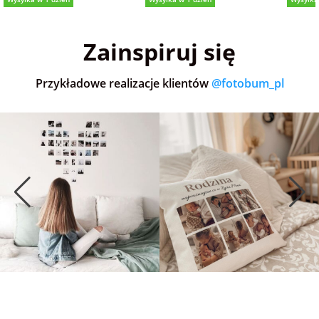
5,0
(36)
5,0
(152)
5,0
Zainspiruj się
Przykładowe realizacje klientów
@fotobum_pl