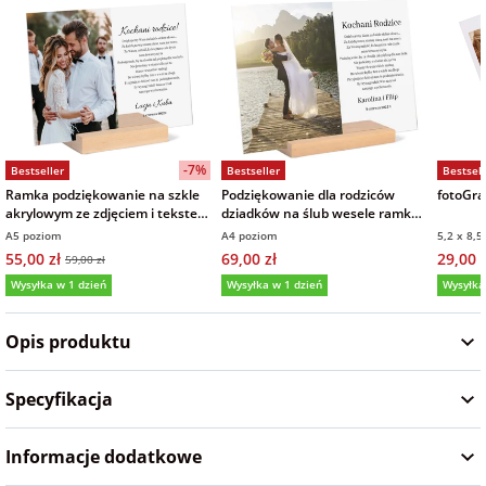
na Wielkanoc
na wieczór
panieński
-7%
Bestseller
Bestseller
Bestsell
na wieczór
Ramka podziękowanie na szkle
Podziękowanie dla rodziców
fotoGraf
kawalerski
akrylowym ze zdjęciem i tekstem
dziadków na ślub wesele ramka
15x21 cm
zdjęcie na szkle akrylowym
A5 poziom
A4 poziom
5,2 x 8,5
21x30 cm
55,00 zł
69,00 zł
29,00 z
59,00 zł
Wysyłka w 1 dzień
Wysyłka w 1 dzień
Wysyłka
5,0
(161)
5,0
(9)
5,0
Opis produktu
Specyfikacja
Informacje dodatkowe