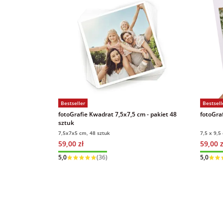
Bestseller
Bestsell
fotoGrafie Kwadrat 7,5x7,5 cm - pakiet 48
fotoGraf
sztuk
7,5x7x5 cm, 48 sztuk
7,5 x 9,5
59,00 zł
59,00 z
Wysyłka w 1 dzień
Wysyłka
5,0
(36)
5,0