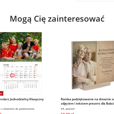
Mogą Cię zainteresować
er
endarz Jednodzielny Klasyczny
Ramka podziękowanie na drewnie z
zdjęciem i tekstem prezent dla Babci
Dziadka
z z otworem do powieszenia
A4, poziom