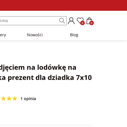
0
0
lery
Nowości
Blog
djęciem na lodówkę na
ka prezent dla dziadka 7x10
1 opinia