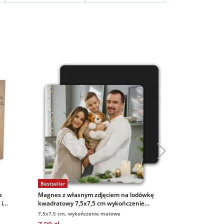
Bestseller
Bestseller
e
Magnes z własnym zdjęciem na lodówkę
Kalendarz ze z
 i
kwadratowy 7,5x7,5 cm wykończenie
A3 Klasyczny
matowe
7,5x7,5 cm, wykończenie matowe
13 stron A3+, na 