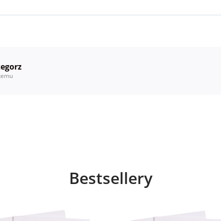
zegorz
temu
Bestsellery