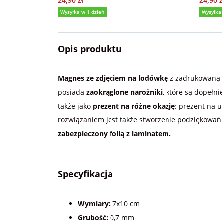
24,90 zł
24,90 z
Wysyłka w 1 dzień
Wysyłka
5,0
(115)
5,0
Opis produktu
Magnes ze zdjęciem na lodówkę
z zadrukowaną p
posiada
zaokrąglone narożniki
, które są dopeł
także jako
prezent na różne okazję
: prezent na u
rozwiązaniem jest także stworzenie podziękowań
zabezpieczony folią z laminatem.
Specyfikacja
Wymiary:
7x10 cm
Grubość:
0,7 mm