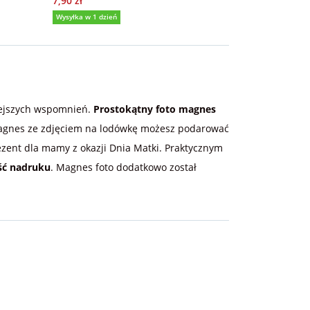
7,90 zł
39,90 zł
Wysyłka w 1 dzień
Wysyłka w 1 dzi
5,0
(29)
5,0
(
iejszych wspomnień.
Prostokątny foto magnes
 Magnes ze zdjęciem na lodówkę możesz podarować
rezent dla mamy z okazji Dnia Matki. Praktycznym
ść nadruku
. Magnes foto dodatkowo został