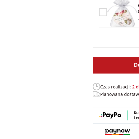
D
Czas realizacji:
2 d
Planowana dosta
Ku
i 