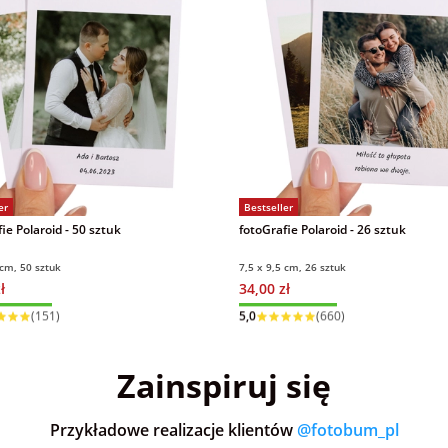
er
Bestseller
ie Polaroid - 50 sztuk
fotoGrafie Polaroid - 26 sztuk
 cm, 50 sztuk
7,5 x 9,5 cm, 26 sztuk
ł
34,00 zł
 w 1 dzień
Wysyłka w 1 dzień
(151)
5,0
(660)
Zainspiruj się
Przykładowe realizacje klientów
@fotobum_pl