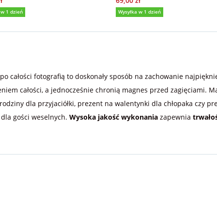
ł
69,00 zł
 w 1 dzień
Wysyłka w 1 dzień
(965)
o całości fotografią to doskonały sposób na zachowanie najpiękn
nieniem całości, a jednocześnie chronią magnes przed zagięciami.
rodziny dla przyjaciółki, prezent na walentynki dla chłopaka czy p
 dla gości weselnych.
Wysoka jakość wykonania
zapewnia
trwało