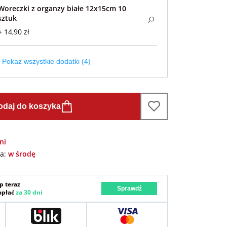
Woreczki z organzy białe 12x15cm 10
sztuk
+ 14,90 zł
Pokaż wszystkie dodatki (4)
odaj do koszyka
ni
wa:
w środę
p teraz
Sprawdź
zapłać
za 30 dni