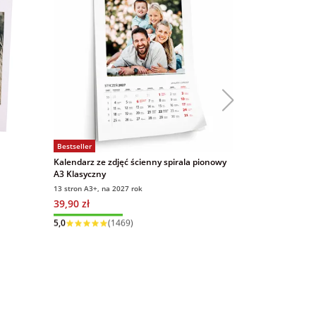
Bestseller
Bestseller
Kalendarz ze zdjęć ścienny spirala pionowy
Magnesy ze zd
A3 Klasyczny
9x6 cm 16 sztu
13 stron A3+, na 2027 rok
9x6 cm, 16 sztuk
39,90 zł
69,00 zł
5,0
(
Wysyłka w 1 dzień
5,0
(1469)