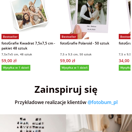
Bestseller
Bestseller
Bestsell
fotoGrafie Kwadrat 7,5x7,5 cm -
fotoGrafie Polaroid - 50 sztuk
fotoGraf
pakiet 48 sztuk
7,5x7x5 cm, 48 sztuk
7,5 x 9,5 cm, 50 sztuk
7,5 x 9,5
59,00 zł
59,00 zł
34,00 z
Wysyłka w 1 dzień
Wysyłka w 1 dzień
Wysyłka
5,0
(36)
5,0
(152)
5,0
Zainspiruj się
Przykładowe realizacje klientów
@fotobum_pl