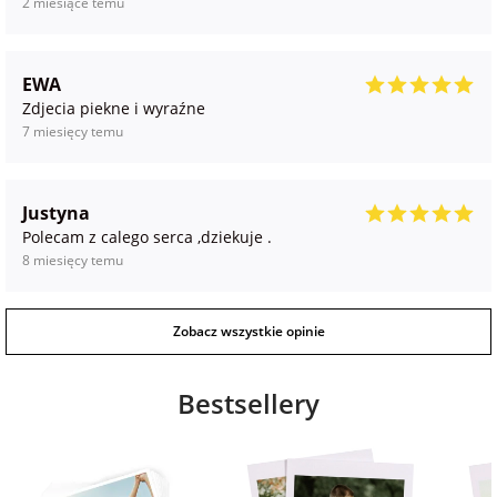
2 miesiące temu
EWA
Zdjecia piekne i wyraźne
7 miesięcy temu
Justyna
Polecam z calego serca ,dziekuje .
8 miesięcy temu
Zobacz wszystkie opinie
Bestsellery