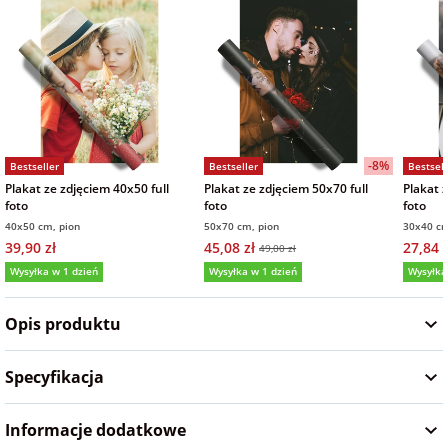
Fotoksiążki
na Dzień
dla przyjaciółki
Chłopaka
Dodatki i
opakowania
dla przyjaciela
na Dzień Kobiet
-8%
Bestseller
Bestseller
Bestsell
Plakat ze zdjęciem 40x50 full
Plakat ze zdjęciem 50x70 full
Plakat 
na walentynki
foto
foto
foto
40x50 cm, pion
50x70 cm, pion
30x40 cm
39,90 zł
45,08 zł
27,84 z
49,00 zł
na mikołajki
Wysyłka w 1 dzień
Wysyłka w 1 dzień
Wysyłka
4,9
(75)
5,0
(131)
5,0
na prezent
Opis produktu
świąteczny
Specyfikacja
na Dzień Babci i
Dziadka
Informacje dodatkowe