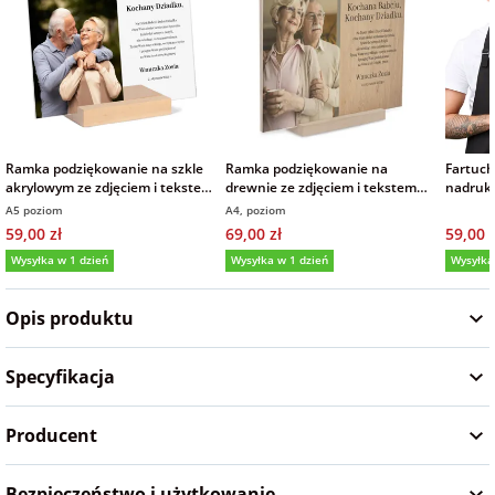
na Wielkanoc
na wieczór
panieński
Ramka podziękowanie na szkle
Ramka podziękowanie na
Fartuc
na wieczór
akrylowym ze zdjęciem i tekstem
drewnie ze zdjęciem i tekstem
nadruki
prezent dla Babci i Dziadka
prezent dla Babci i Dziadka
logo
kawalerski
A5 poziom
A4, poziom
15x21 cm
59,00 zł
69,00 zł
59,00 z
Wysyłka w 1 dzień
Wysyłka w 1 dzień
Wysyłka
5,0
(11)
5,0
Opis produktu
Specyfikacja
Producent
Bezpieczeństwo i użytkowanie