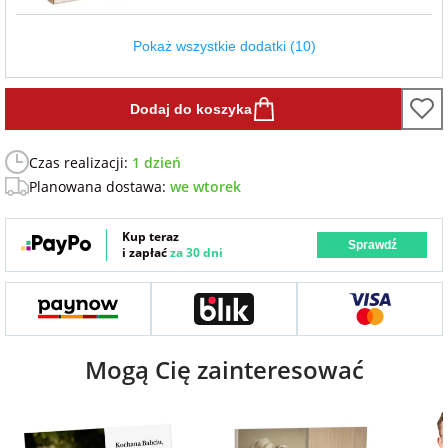
Fotoksiążki
Pokaż wszystkie dodatki (10)
na Dzień
dla przyjaciółki
Chłopaka
Dodatki i
opakowania
Dodaj do koszyka
dla przyjaciela
na Dzień Kobiet
Czas realizacji:
1 dzień
Planowana dostawa:
we wtorek
na walentynki
Kup teraz
Sprawdź
i zapłać
za 30 dni
na mikołajki
na prezent
świąteczny
Mogą Cię zainteresować
na Dzień Babci i
Dziadka