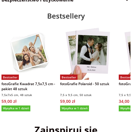
Bestsellery
Bestseller
Bestseller
Bestsell
fotoGrafie Kwadrat 7,5x7,5 cm -
fotoGrafie Polaroid - 50 sztuk
fotoGraf
pakiet 48 sztuk
7,5x7x5 cm, 48 sztuk
7,5 x 9,5 cm, 50 sztuk
7,5 x 9,5
59,00 zł
59,00 zł
34,00 z
Wysyłka w 1 dzień
Wysyłka w 1 dzień
Wysyłka
5,0
(36)
5,0
(152)
5,0
Zainspiruj się