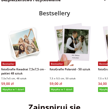
Bestsellery
Bestseller
Bestseller
Bestsell
fotoGrafie Kwadrat 7,5x7,5 cm -
fotoGrafie Polaroid - 50 sztuk
fotoGraf
pakiet 48 sztuk
7,5x7x5 cm, 48 sztuk
7,5 x 9,5 cm, 50 sztuk
7,5 x 9,5
59,00 zł
59,00 zł
34,00 z
Wysyłka w 1 dzień
Wysyłka w 1 dzień
Wysyłka
5,0
(36)
5,0
(152)
5,0
Zainspiruj się