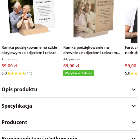
na Wielkanoc
na wieczór
panieński
Ramka podziękowanie na szkle
Ramka podziękowanie na
Fartuc
na wieczór
akrylowym ze zdjęciem i tekstem
drewnie ze zdjęciem i tekstem
nadruki
prezent dla Babci i Dziadka
prezent dla Babci i Dziadka
logo
kawalerski
A5 poziom
A4, poziom
15x21 cm
59,00 zł
69,00 zł
59,00 z
Wysyłka w 1 dzień
Wysyłka w 1 dzień
Wysyłka
5,0
(11)
5,0
Opis produktu
Specyfikacja
Producent
Bezpieczeństwo i użytkowanie