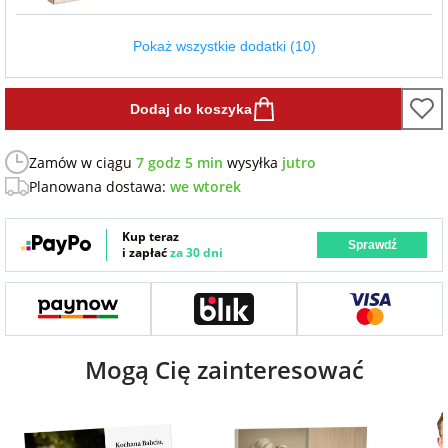
Fotoksiążki
Pokaż wszystkie dodatki (10)
na Dzień
dla przyjaciółki
Chłopaka
Dodatki i
opakowania
Dodaj do koszyka
dla przyjaciela
na Dzień Kobiet
Zamów w ciągu
7 godz 5 min
wysyłka
jutro
Planowana dostawa:
we wtorek
na walentynki
Kup teraz
Sprawdź
i zapłać
za 30 dni
na mikołajki
na prezent
świąteczny
Mogą Cię zainteresować
na Dzień Babci i
Dziadka