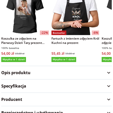
na Wielkanoc
na wieczór
panieński
-22%
-6%
Bestseller
Koszulka ze zdjęciem na
Fartuch z imieniem zdjęciem Król
Koszulk
na wieczór
Pierwszy Dzień Taty prezent
Kuchni na prezent
zdjęcie
męska czarna
zdjęcia
kawalerski
100% bawełna
100% ba
Ojca
54,00 zł
55,45 zł
54,00 z
69,00 zł
59,00 zł
Wysyłka w 1 dzień
Wysyłka w 1 dzień
Wysyłka
5,0
Opis produktu
Specyfikacja
Producent
Bezpieczeństwo i użytkowanie