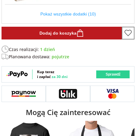
Fotoksiążki
Pokaż wszystkie dodatki (10)
na Dzień
dla przyjaciółki
Chłopaka
Dodatki i
opakowania
Dodaj do koszyka
dla przyjaciela
na Dzień Kobiet
Czas realizacji:
1 dzień
Planowana dostawa:
pojutrze
na walentynki
Kup teraz
Sprawdź
i zapłać
za 30 dni
na mikołajki
na prezent
świąteczny
Mogą Cię zainteresować
na Dzień Babci i
Dziadka