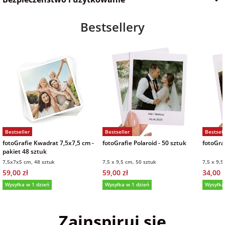
Bestsellery
Bestseller
Bestseller
Bestsell
fotoGrafie Kwadrat 7,5x7,5 cm -
fotoGrafie Polaroid - 50 sztuk
fotoGraf
pakiet 48 sztuk
7,5x7x5 cm, 48 sztuk
7,5 x 9,5 cm, 50 sztuk
7,5 x 9,5
59,00 zł
59,00 zł
34,00 z
Wysyłka w 1 dzień
Wysyłka w 1 dzień
Wysyłka
5,0
(36)
5,0
(152)
5,0
Zainspiruj się