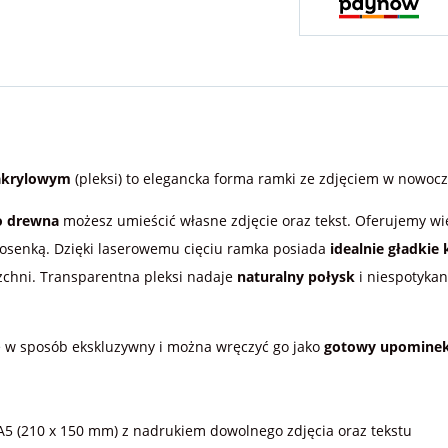
 akrylowym
(pleksi) to elegancka forma ramki ze zdjęciem w nowoc
o drewna
możesz umieścić własne zdjęcie oraz tekst. Oferujemy wi
iosenką. Dzięki laserowemu cięciu ramka posiada
idealnie gładkie
rzchni. Transparentna pleksi nadaje
naturalny połysk
i niespotyka
ię w sposób ekskluzywny i można wręczyć go jako
gotowy upominek
 A5 (210 x 150 mm) z nadrukiem dowolnego zdjęcia oraz tekstu