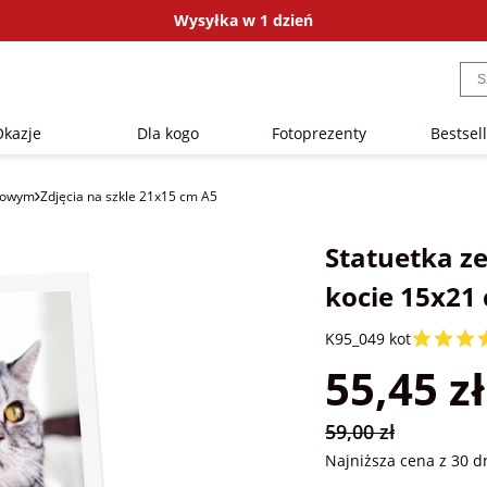
Wysyłka w 1 dzień
Okazje
Dla kogo
Fotoprezenty
Bestsel
ylowym
Zdjęcia na szkle 21x15 cm A5
Statuetka z
kocie 15x21
K95_049 kot
55,45 zł
59,00 zł
Najniższa cena z 30 d