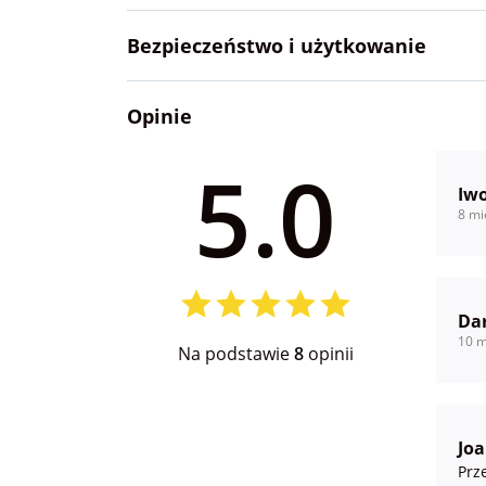
Bezpieczeństwo i użytkowanie
Opinie
5.0
Iw
8 mi
Da
10 m
Na podstawie
8
opinii
Jo
Prz