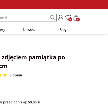
0
0
lery
Nowości
Blog
e zdjęciem pamiątka po
 cm
8 opinii
ni przed obniżką:
59,00 zł