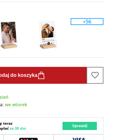
+56
odaj do koszyka
zień
wa:
we wtorek
p teraz
Sprawdź
zapłać
za 30 dni