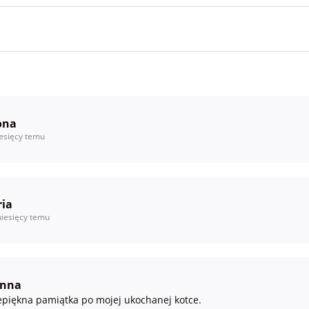
ona
esięcy temu
ria
iesięcy temu
anna
epiękna pamiątka po mojej ukochanej kotce.