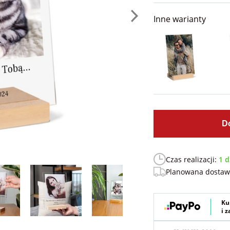
Inne warianty
D
Czas realizacji:
1 d
Planowana dosta
Ku
i 