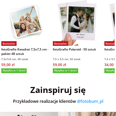
Bestseller
Bestseller
Bestsell
fotoGrafie Kwadrat 7,5x7,5 cm -
fotoGrafie Polaroid - 50 sztuk
fotoGraf
pakiet 48 sztuk
7,5x7x5 cm, 48 sztuk
7,5 x 9,5 cm, 50 sztuk
7,5 x 9,5
59,00 zł
59,00 zł
34,00 z
Wysyłka w 1 dzień
Wysyłka w 1 dzień
Wysyłka
5,0
(36)
5,0
(152)
5,0
Zainspiruj się
Przykładowe realizacje klientów
@fotobum_pl