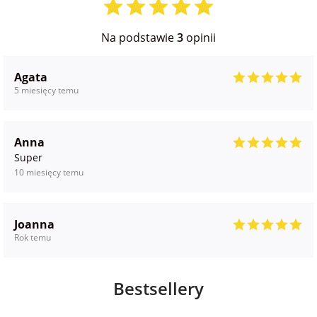
na Wielkanoc
Na podstawie
3
opinii
na wieczór
Agata
panieński
5 miesięcy temu
na wieczór
kawalerski
Anna
Super
10 miesięcy temu
Joanna
Rok temu
Bestsellery