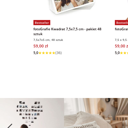
Bestseller
Bestsell
fotoGrafie Kwadrat 7,5x7,5 cm - pakiet 48
fotoGraf
sztuk
7,5x7x5 cm, 48 sztuk
7,5 x 9,5
59,00 zł
59,00 z
Wysyłka w 1 dzień
Wysyłka
5,0
(36)
5,0