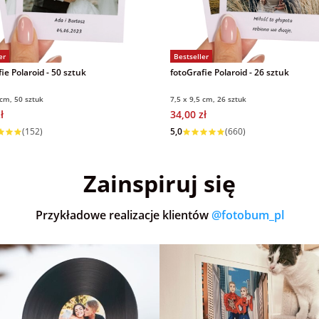
er
Bestseller
ie Polaroid - 50 sztuk
fotoGrafie Polaroid - 26 sztuk
 cm, 50 sztuk
7,5 x 9,5 cm, 26 sztuk
ł
34,00 zł
 w 1 dzień
Wysyłka w 1 dzień
(152)
5,0
(660)
Zainspiruj się
Przykładowe realizacje klientów
@fotobum_pl