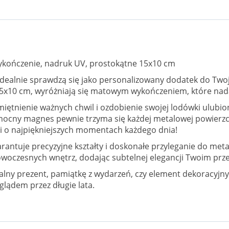
kończenie, nadruk UV, prostokątne 15x10 cm
 idealnie sprawdzą się jako personalizowany dodatek do Twoje
5x10 cm, wyróżniają się matowym wykończeniem, które nada
ętnienie ważnych chwil i ozdobienie swojej lodówki ulubio
– mocny magnes pewnie trzyma się każdej metalowej powierzc
Ci o najpiękniejszych momentach każdego dnia!
arantuje precyzyjne kształty i doskonałe przyleganie do m
woczesnych wnętrz, dodając subtelnej elegancji Twoim prz
ny prezent, pamiątkę z wydarzeń, czy element dekoracyjny
glądem przez długie lata.