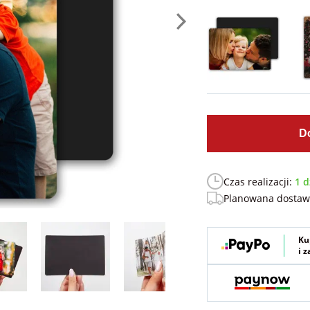
D
Czas realizacji:
1 d
Planowana dosta
Ku
i 