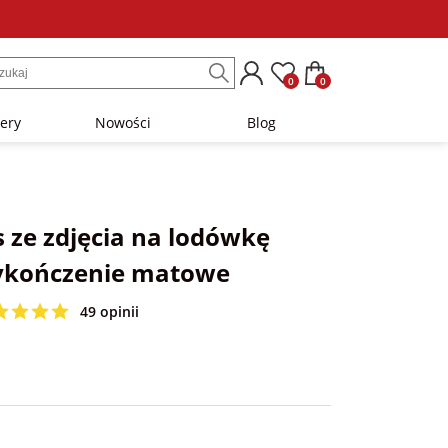
0
0
lery
Nowości
Blog
 ze zdjęcia na lodówkę
ykończenie matowe
49 opinii