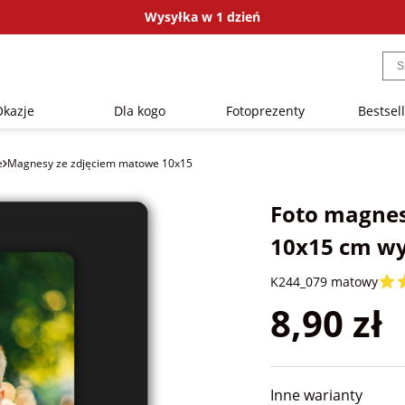
Wysyłka w 1 dzień
Okazje
Dla kogo
Fotoprezenty
Bestsel
e
Magnesy ze zdjęciem matowe 10x15
Foto magnes
10x15 cm w
K244_079 matowy
8,90 zł
Inne warianty