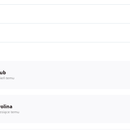
kub
ień temu
olina
esiące temu