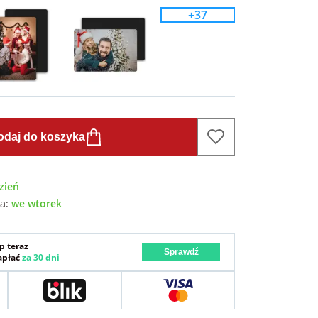
+37
odaj do koszyka
zień
wa:
we wtorek
p teraz
Sprawdź
zapłać
za 30 dni