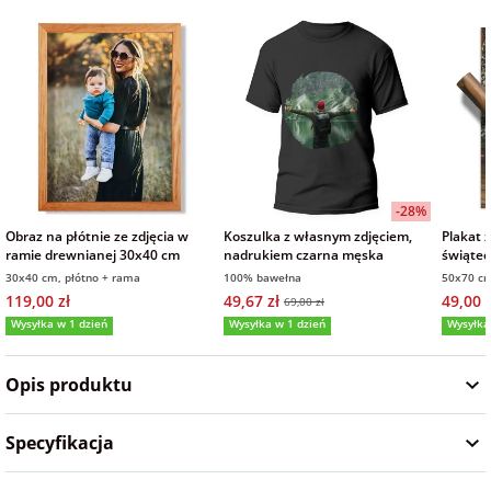
na Wielkanoc
na wieczór
panieński
na wieczór
kawalerski
-28%
Obraz na płótnie ze zdjęcia w
Koszulka z własnym zdjęciem,
Plakat 
ramie drewnianej 30x40 cm
nadrukiem czarna męska
świąte
30x40 cm, płótno + rama
100% bawełna
50x70 cm
119,00 zł
49,67 zł
49,00 z
69,00 zł
Wysyłka w 1 dzień
Wysyłka w 1 dzień
Wysyłka
5,0
(5)
4,9
(13)
5,0
Opis produktu
Specyfikacja