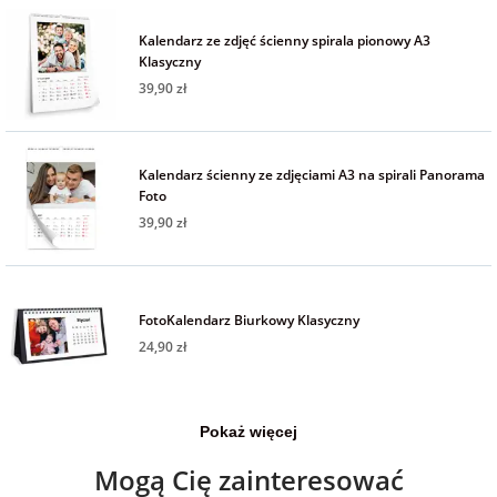
Fotoksiążki
Kalendarz ze zdjęć ścienny spirala pionowy A3
Klasyczny
na Dzień
dla przyjaciółki
Chłopaka
Dodatki i
39,90 zł
opakowania
dla przyjaciela
na Dzień Kobiet
Kalendarz ścienny ze zdjęciami A3 na spirali Panorama
Foto
na walentynki
39,90 zł
na mikołajki
FotoKalendarz Biurkowy Klasyczny
24,90 zł
na prezent
świąteczny
Pokaż więcej
na Dzień Babci i
Dziadka
Mogą Cię zainteresować