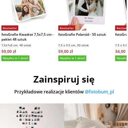
Bestseller
Bestseller
Bestsell
fotoGrafie Kwadrat 7,5x7,5 cm -
fotoGrafie Polaroid - 50 sztuk
fotoGraf
pakiet 48 sztuk
7,5x7x5 cm, 48 sztuk
7,5 x 9,5 cm, 50 sztuk
7,5 x 9,5
59,00 zł
59,00 zł
34,00 z
Wysyłka w 1 dzień
Wysyłka w 1 dzień
Wysyłka
5,0
(36)
5,0
(152)
5,0
Zainspiruj się
Przykładowe realizacje klientów
@fotobum_pl