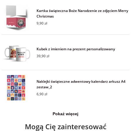
Fotoksiążki
Kartka świąteczna Boże Narodzenie ze zdjęciem Merry
Christmas
na Dzień
dla przyjaciółki
Chłopaka
Dodatki i
9,90 zł
opakowania
dla przyjaciela
na Dzień Kobiet
Kubek z imieniem na prezent personalizowany
39,90 zł
na walentynki
na mikołajki
Naklejki świąteczne adwentowy kalendarz arkusz A4
zestaw_2
na prezent
6,90 zł
świąteczny
Pokaż więcej
na Dzień Babci i
Dziadka
Mogą Cię zainteresować