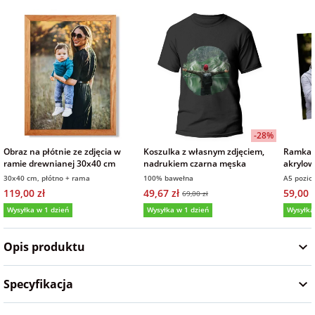
na Wielkanoc
na wieczór
panieński
na wieczór
kawalerski
-28%
Obraz na płótnie ze zdjęcia w
Koszulka z własnym zdjęciem,
Ramka p
ramie drewnianej 30x40 cm
nadrukiem czarna męska
akrylow
prezent
30x40 cm, płótno + rama
100% bawełna
A5 pozi
15x21 
119,00 zł
49,67 zł
59,00 z
69,00 zł
Wysyłka w 1 dzień
Wysyłka w 1 dzień
Wysyłka
5,0
(5)
4,9
(13)
5,0
Opis produktu
Specyfikacja