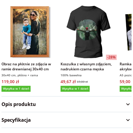
na Wielkanoc
na wieczór
panieński
na wieczór
kawalerski
-28%
Obraz na płótnie ze zdjęcia w
Koszulka z własnym zdjęciem,
Ramka p
ramie drewnianej 30x40 cm
nadrukiem czarna męska
akrylow
prezent
30x40 cm, płótno + rama
100% bawełna
A5 pozi
15x21 
119,00 zł
49,67 zł
59,00 z
69,00 zł
Wysyłka w 1 dzień
Wysyłka w 1 dzień
Wysyłka
5,0
(5)
4,9
(13)
5,0
Opis produktu
Specyfikacja