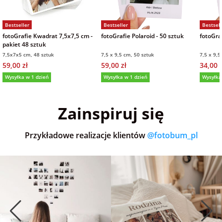
Bestseller
Bestseller
Bestsell
fotoGrafie Kwadrat 7,5x7,5 cm -
fotoGrafie Polaroid - 50 sztuk
fotoGraf
pakiet 48 sztuk
7,5x7x5 cm, 48 sztuk
7,5 x 9,5 cm, 50 sztuk
7,5 x 9,5
59,00 zł
59,00 zł
34,00 z
Wysyłka w 1 dzień
Wysyłka w 1 dzień
Wysyłka
5,0
(36)
5,0
(152)
5,0
Zainspiruj się
Przykładowe realizacje klientów
@fotobum_pl