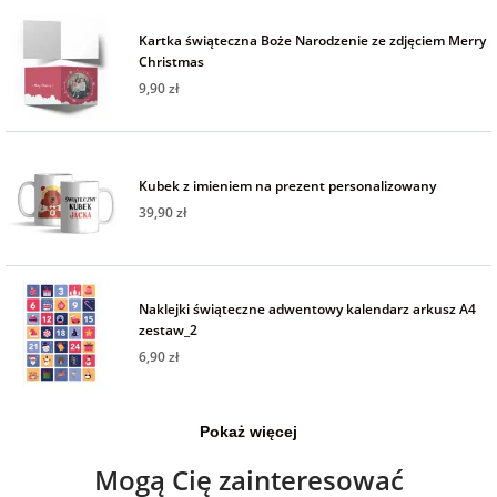
Fotoksiążki
Kartka świąteczna Boże Narodzenie ze zdjęciem Merry
Christmas
na Dzień
dla przyjaciółki
Chłopaka
Dodatki i
9,90 zł
opakowania
dla przyjaciela
na Dzień Kobiet
Kubek z imieniem na prezent personalizowany
39,90 zł
na walentynki
na mikołajki
Naklejki świąteczne adwentowy kalendarz arkusz A4
zestaw_2
na prezent
6,90 zł
świąteczny
Pokaż więcej
na Dzień Babci i
Dziadka
Mogą Cię zainteresować