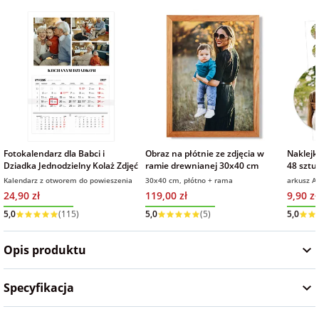
Fotoksiążki
na Dzień
dla przyjaciółki
Chłopaka
Dodatki i
opakowania
dla przyjaciela
na Dzień Kobiet
na walentynki
Fotokalendarz dla Babci i
Obraz na płótnie ze zdjęcia w
Naklejk
Dziadka Jednodzielny Kolaż Zdjęć
ramie drewnianej 30x40 cm
48 sztu
Kalendarz z otworem do powieszenia
30x40 cm, płótno + rama
arkusz A
na mikołajki
24,90 zł
119,00 zł
9,90 zł
Wysyłka w 1 dzień
Wysyłka w 1 dzień
Wysyłka
na prezent
5,0
(115)
5,0
(5)
5,0
świąteczny
Opis produktu
na Dzień Babci i
Specyfikacja
Dziadka