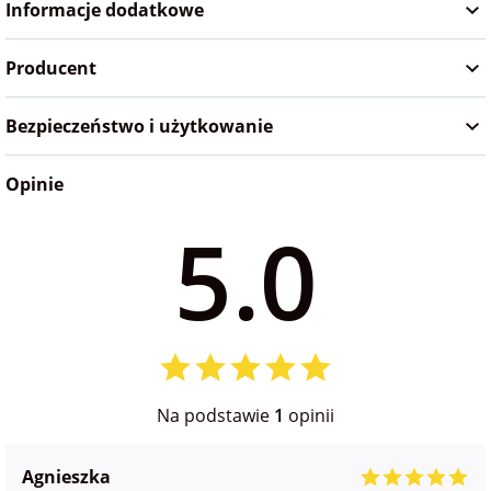
Informacje dodatkowe
na Wielkanoc
Producent
na wieczór
panieński
Bezpieczeństwo i użytkowanie
Opinie
na wieczór
kawalerski
5.0
Na podstawie
1
opinii
Agnieszka