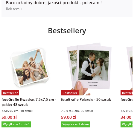
Bardzo ładny dobrej jakości produkt - polecam !
Rok temu
Bestsellery
Bestseller
Bestseller
Bestsell
fotoGrafie Kwadrat 7,5x7,5 cm -
fotoGrafie Polaroid - 50 sztuk
fotoGraf
pakiet 48 sztuk
7,5x7x5 cm, 48 sztuk
7,5 x 9,5 cm, 50 sztuk
7,5 x 9,5
59,00 zł
59,00 zł
34,00 z
Wysyłka w 1 dzień
Wysyłka w 1 dzień
Wysyłka
5,0
(36)
5,0
(151)
5,0