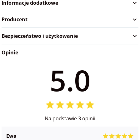
Informacje dodatkowe
na Wielkanoc
Producent
na wieczór
panieński
Bezpieczeństwo i użytkowanie
Opinie
na wieczór
kawalerski
5.0
Na podstawie
3
opinii
Ewa