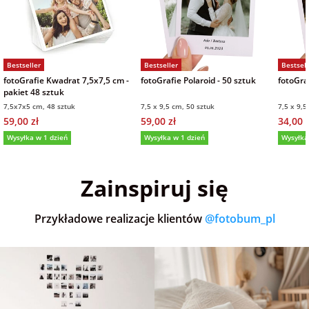
Bestseller
Bestseller
Bestsell
fotoGrafie Kwadrat 7,5x7,5 cm -
fotoGrafie Polaroid - 50 sztuk
fotoGraf
pakiet 48 sztuk
7,5x7x5 cm, 48 sztuk
7,5 x 9,5 cm, 50 sztuk
7,5 x 9,5
59,00 zł
59,00 zł
34,00 z
Wysyłka w 1 dzień
Wysyłka w 1 dzień
Wysyłka
5,0
(36)
5,0
(152)
5,0
Zainspiruj się
Przykładowe realizacje klientów
@fotobum_pl