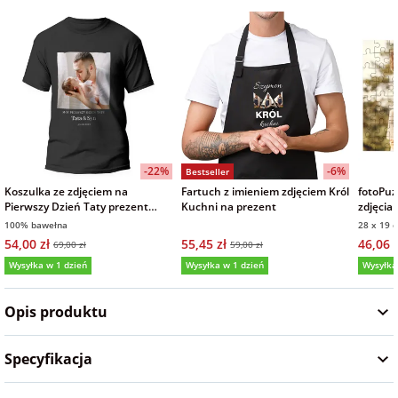
Fotoksiążki
na Dzień
dla przyjaciółki
Chłopaka
Dodatki i
opakowania
dla przyjaciela
na Dzień Kobiet
-22%
-6%
Bestseller
na walentynki
Koszulka ze zdjęciem na
Fartuch z imieniem zdjęciem Król
fotoPuz
Pierwszy Dzień Taty prezent
Kuchni na prezent
zdjęcia
męska czarna
na Dzie
100% bawełna
28 x 19 
na mikołajki
54,00 zł
55,45 zł
46,06 z
69,00 zł
59,00 zł
Wysyłka w 1 dzień
Wysyłka w 1 dzień
Wysyłka
na prezent
5,0
świąteczny
Opis produktu
na Dzień Babci i
Specyfikacja
Dziadka