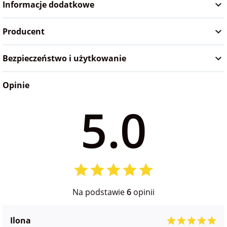
Informacje dodatkowe
na Wielkanoc
Producent
na wieczór
panieński
Bezpieczeństwo i użytkowanie
Opinie
na wieczór
kawalerski
5.0
Na podstawie
6
opinii
Ilona