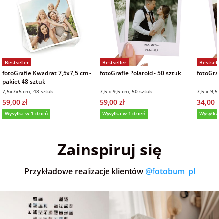
Bestseller
Bestseller
Bestsell
fotoGrafie Kwadrat 7,5x7,5 cm -
fotoGrafie Polaroid - 50 sztuk
fotoGraf
pakiet 48 sztuk
7,5x7x5 cm, 48 sztuk
7,5 x 9,5 cm, 50 sztuk
7,5 x 9,5
59,00 zł
59,00 zł
34,00 z
Wysyłka w 1 dzień
Wysyłka w 1 dzień
Wysyłka
5,0
(36)
5,0
(151)
5,0
Zainspiruj się
Przykładowe realizacje klientów
@fotobum_pl