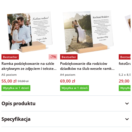
Fotoksiążki
na Dzień
dla przyjaciółki
Chłopaka
Dodatki i
opakowania
dla przyjaciela
na Dzień Kobiet
-7%
Bestseller
Bestseller
Bestsell
na walentynki
Ramka podziękowanie na szkle
Podziękowanie dla rodziców
fotoGraf
akrylowym ze zdjęciem i tekstem
dziadków na ślub wesele ramka
15x21 cm
zdjęcie na szkle akrylowym
A5 poziom
A4 poziom
5,2 x 8,5
na mikołajki
21x30 cm
55,00 zł
69,00 zł
29,00 z
59,00 zł
Wysyłka w 1 dzień
Wysyłka w 1 dzień
Wysyłka
na prezent
5,0
(161)
5,0
(9)
5,0
świąteczny
Opis produktu
na Dzień Babci i
Specyfikacja
Dziadka