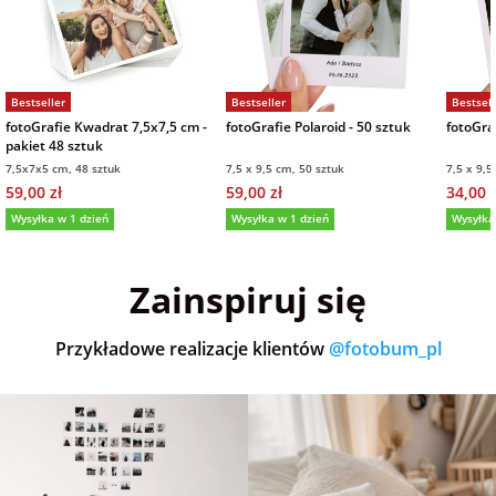
Bestseller
Bestseller
Bestsell
fotoGrafie Kwadrat 7,5x7,5 cm -
fotoGrafie Polaroid - 50 sztuk
fotoGraf
pakiet 48 sztuk
7,5x7x5 cm, 48 sztuk
7,5 x 9,5 cm, 50 sztuk
7,5 x 9,5
59,00 zł
59,00 zł
34,00 z
Wysyłka w 1 dzień
Wysyłka w 1 dzień
Wysyłka
5,0
(36)
5,0
(151)
5,0
Zainspiruj się
Przykładowe realizacje klientów
@fotobum_pl