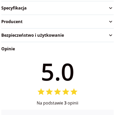
Specyfikacja
na Wielkanoc
Producent
na wieczór
panieński
Bezpieczeństwo i użytkowanie
na wieczór
Opinie
kawalerski
5.0
Na podstawie
3
opinii