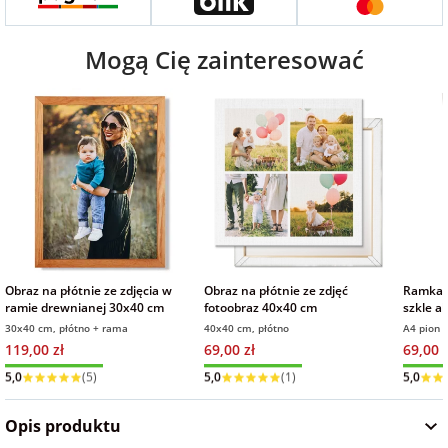
Fotoksiążki
Mogą Cię zainteresować
na Dzień
dla przyjaciółki
Chłopaka
Dodatki i
opakowania
dla przyjaciela
na Dzień Kobiet
na walentynki
na mikołajki
Obraz na płótnie ze zdjęcia w
Obraz na płótnie ze zdjęć
Ramka 
ramie drewnianej 30x40 cm
fotoobraz 40x40 cm
szkle ak
na prezent
30x40 cm, płótno + rama
40x40 cm, płótno
A4 pion
świąteczny
119,00 zł
69,00 zł
69,00 z
Wysyłka w 1 dzień
Wysyłka w 1 dzień
Wysyłka
5,0
(5)
5,0
(1)
5,0
na Dzień Babci i
Dziadka
Opis produktu