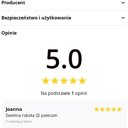
Producent
na Wielkanoc
Bezpieczeństwo i użytkowanie
na wieczór
panieński
Opinie
5.0
na wieczór
kawalerski
Na podstawie
1
opinii
Joanna
Świetna robota 😉 polecam
7 miesięcy temu