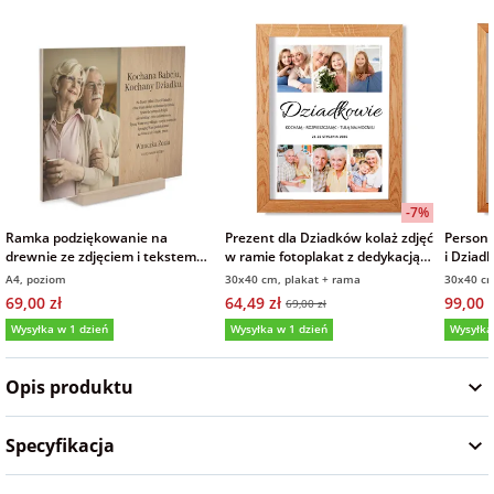
Fotoksiążki
na Dzień
dla przyjaciółki
Chłopaka
Dodatki i
opakowania
dla przyjaciela
na Dzień Kobiet
-7%
na walentynki
Ramka podziękowanie na
Prezent dla Dziadków kolaż zdjęć
Persona
drewnie ze zdjęciem i tekstem
w ramie fotoplakat z dedykacją
i Dziad
prezent dla Babci i Dziadka
30x40 cm
drewnia
A4, poziom
30x40 cm, plakat + rama
30x40 cm
na mikołajki
69,00 zł
64,49 zł
99,00 z
69,00 zł
Wysyłka w 1 dzień
Wysyłka w 1 dzień
Wysyłka
na prezent
5,0
(1)
świąteczny
Opis produktu
na Dzień Babci i
Specyfikacja
Dziadka