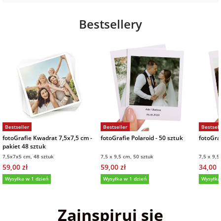
Bestsellery
Bestseller
Bestseller
Bestsell
fotoGrafie Kwadrat 7,5x7,5 cm -
fotoGrafie Polaroid - 50 sztuk
fotoGraf
pakiet 48 sztuk
7,5x7x5 cm, 48 sztuk
7,5 x 9,5 cm, 50 sztuk
7,5 x 9,5
59,00 zł
59,00 zł
34,00 z
Wysyłka w 1 dzień
Wysyłka w 1 dzień
Wysyłka
5,0
(36)
5,0
(152)
5,0
Zainspiruj się