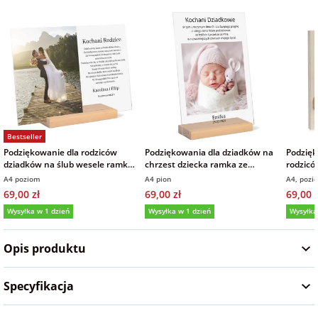
Fotoksiążki
na Dzień
dla przyjaciółki
Chłopaka
Dodatki i
opakowania
dla przyjaciela
na Dzień Kobiet
Bestseller
na walentynki
Podziękowanie dla rodziców
Podziękowania dla dziadków na
Podzięk
dziadków na ślub wesele ramka
chrzest dziecka ramka ze
rodzicó
zdjęcie na szkle akrylowym
zdjęciem na szkle 21x30 cm
zdjęcie
A4 poziom
A4 pion
A4, pozi
na mikołajki
21x30 cm
69,00 zł
69,00 zł
69,00 z
Wysyłka w 1 dzień
Wysyłka w 1 dzień
Wysyłka
na prezent
5,0
(9)
5,0
(2)
5,0
świąteczny
Opis produktu
na Dzień Babci i
Specyfikacja
Dziadka