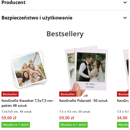
Producent
na Wielkanoc
Bezpieczeństwo i użytkowanie
na wieczór
Bestsellery
panieński
na wieczór
kawalerski
Bestseller
Bestseller
Bestsell
fotoGrafie Kwadrat 7,5x7,5 cm -
fotoGrafie Polaroid - 50 sztuk
fotoGraf
pakiet 48 sztuk
7,5x7x5 cm, 48 sztuk
7,5 x 9,5 cm, 50 sztuk
7,5 x 9,5
59,00 zł
59,00 zł
34,00 z
Wysyłka w 1 dzień
Wysyłka w 1 dzień
Wysyłka