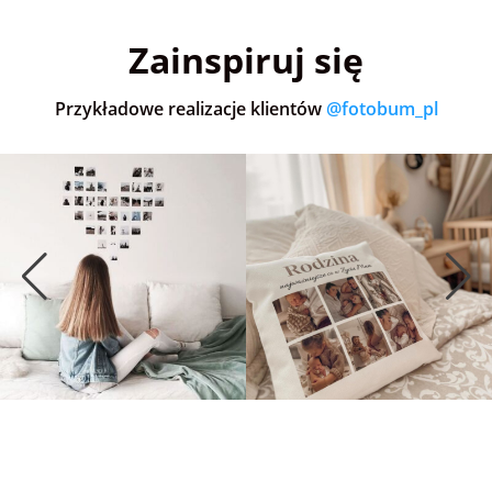
5,0
(36)
5,0
(151)
5,0
Zainspiruj się
Przykładowe realizacje klientów
@fotobum_pl