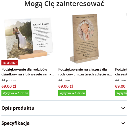
Mogą Cię zainteresować
Fotoksiążki
na Dzień
dla przyjaciółki
Chłopaka
Dodatki i
opakowania
dla przyjaciela
na Dzień Kobiet
na walentynki
Bestseller
Podziękowanie dla rodziców
Podziękowanie na chrzest dla
Podzięk
na mikołajki
dziadków na ślub wesele ramka
rodziców chrzestnych zdjęcie na
chrzest
zdjęcie na szkle akrylowym
drewnie z dedykacją
zdjęcie
A4 poziom
A4, pion
A4 pion
21x30 cm
69,00 zł
69,00 zł
69,00 z
na prezent
Wysyłka w 1 dzień
Wysyłka w 1 dzień
Wysyłka
świąteczny
5,0
(9)
5,0
(5)
5,0
Opis produktu
na Dzień Babci i
Dziadka
Specyfikacja