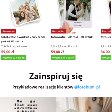
Bestseller
Bestseller
Bestsell
fotoGrafie Kwadrat 7,5x7,5 cm -
fotoGrafie Polaroid - 50 sztuk
fotoGraf
pakiet 48 sztuk
7,5x7x5 cm, 48 sztuk
7,5 x 9,5 cm, 50 sztuk
7,5 x 9,5
59,00 zł
59,00 zł
34,00 z
Wysyłka w 1 dzień
Wysyłka w 1 dzień
Wysyłka
5,0
(36)
5,0
(152)
5,0
Zainspiruj się
Przykładowe realizacje klientów
@fotobum_pl