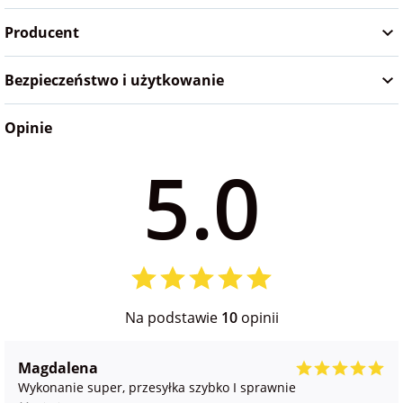
na Wielkanoc
Producent
Bezpieczeństwo i użytkowanie
na wieczór
panieński
Opinie
na wieczór
5.0
kawalerski
Na podstawie
10
opinii
Magdalena
Wykonanie super, przesyłka szybko I sprawnie