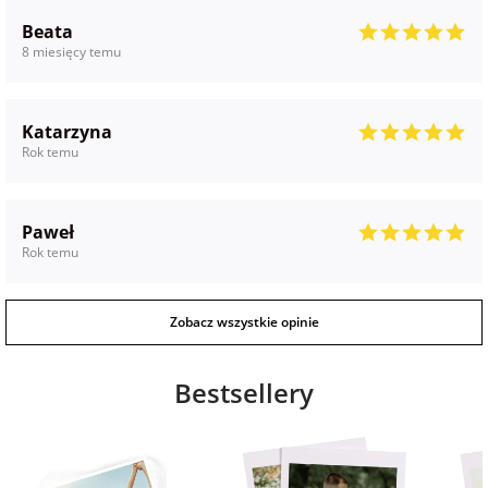
Beata
na Wielkanoc
8 miesięcy temu
na wieczór
panieński
Katarzyna
Rok temu
na wieczór
kawalerski
Paweł
Rok temu
Zobacz wszystkie opinie
Bestsellery