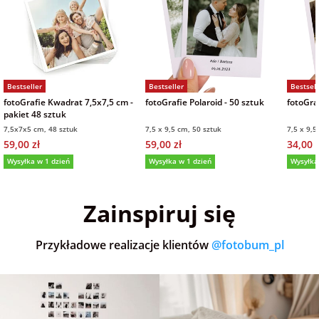
Bestseller
Bestseller
Bestsell
fotoGrafie Kwadrat 7,5x7,5 cm -
fotoGrafie Polaroid - 50 sztuk
fotoGraf
pakiet 48 sztuk
7,5x7x5 cm, 48 sztuk
7,5 x 9,5 cm, 50 sztuk
7,5 x 9,5
59,00 zł
59,00 zł
34,00 z
Wysyłka w 1 dzień
Wysyłka w 1 dzień
Wysyłka
5,0
(36)
5,0
(152)
5,0
Zainspiruj się
Przykładowe realizacje klientów
@fotobum_pl