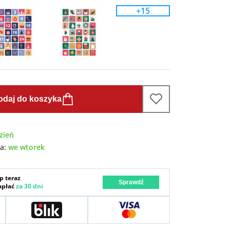
+15
odaj do koszyka
zień
wa:
we wtorek
p teraz
Sprawdź
zapłać
za 30 dni