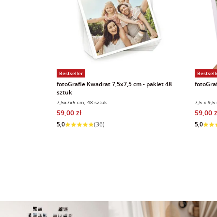
Bestseller
Bestsell
fotoGrafie Kwadrat 7,5x7,5 cm - pakiet 48
fotoGraf
sztuk
7,5x7x5 cm, 48 sztuk
7,5 x 9,5
59,00 zł
59,00 z
Wysyłka w 1 dzień
Wysyłka
5,0
(36)
5,0