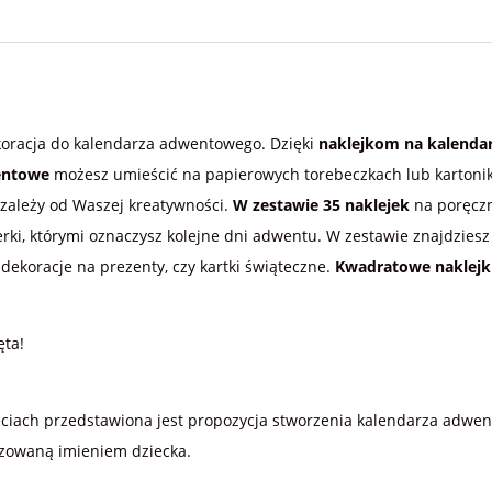
koracja do kalendarza adwentowego. Dzięki
naklejkom na kalenda
entowe
możesz umieścić na papierowych torebeczkach lub kartonik
 zależy od Waszej kreatywności.
W zestawie 35 naklejek
na poręcz
ki, którymi oznaczysz kolejne dni adwentu. W zestawie znajdziesz
dekoracje na prezenty, czy kartki świąteczne.
Kwadratowe naklejki
ęta!
djęciach przedstawiona jest propozycja stworzenia kalendarza adw
izowaną imieniem dziecka.