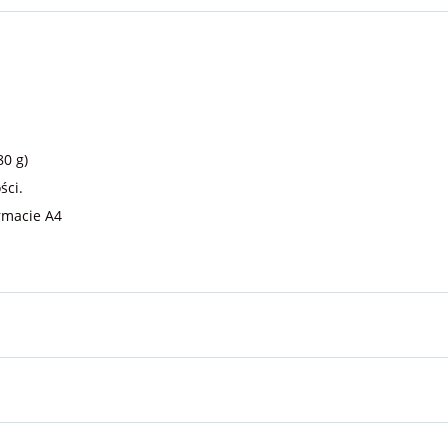
0 g)
ści.
rmacie A4