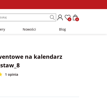
0
0
lery
Nowości
Blog
wentowe na kalendarz
estaw_8
1 opinia