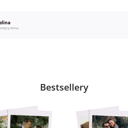
elina
esięcy temu
Bestsellery