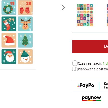
D
Czas realizacji:
1 d
Planowana dosta
Ku
i 