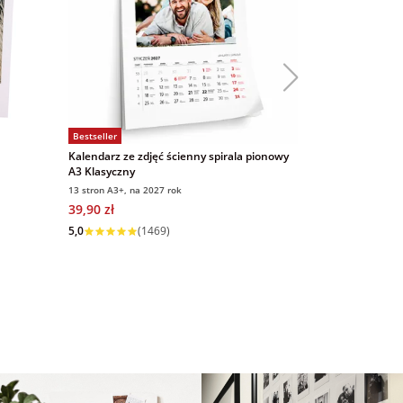
Bestseller
Bestseller
Kalendarz ze zdjęć ścienny spirala pionowy
Magnesy ze zd
A3 Klasyczny
9x6 cm 16 sztu
13 stron A3+, na 2027 rok
9x6 cm, 16 sztuk
39,90 zł
69,00 zł
5,0
(
Wysyłka w 1 dzień
5,0
(1469)