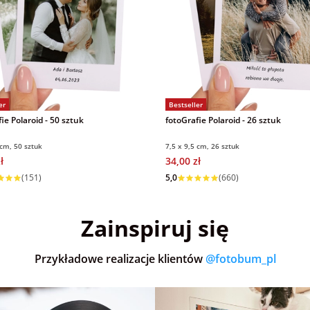
er
Bestseller
ie Polaroid - 50 sztuk
fotoGrafie Polaroid - 26 sztuk
 cm, 50 sztuk
7,5 x 9,5 cm, 26 sztuk
ł
34,00 zł
 w 1 dzień
Wysyłka w 1 dzień
(151)
5,0
(660)
Zainspiruj się
Przykładowe realizacje klientów
@fotobum_pl